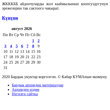
ЖКККББ айдоочуларды жол кыймылынын коопсуздугунун
эрежелерин так сактоого чакырат.
Күнүнө
август 2026
Пн
Вт
Ср
Чт
Пт
Сб
Вс
1
2
3
4
5
6
7
8
9
10
11
12
13
14
15
16
17
18
19
20
21
22
23
24
25
26
27
28
29
30
31
2020 Бардык укуктар корголгон. © Кабар КУМАнын мазмуну.
Бардык архивдик материалдар
Архивден издөө
Негизги сайтка