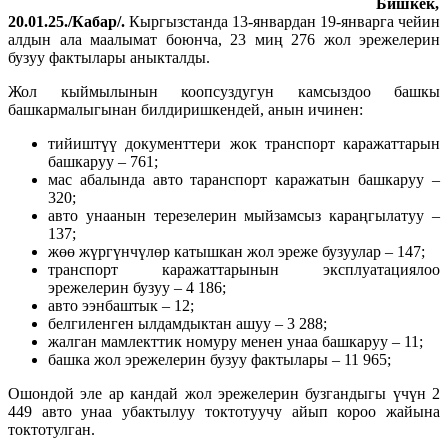
Бишкек,
20.01.25./Кабар/.
Кыргызстанда 13-январдан 19-январга чейин
алдын ала маалымат боюнча, 23 миң 276 жол эрежелерин
бузуу фактылары аныкталды.
Жол кыймылынын коопсуздугун камсыздоо башкы
башкармалыгынан билдиришкендей, анын ичинен:
тийиштүү документтери жок транспорт каражаттарын
башкаруу – 761;
мас абалында авто таранспорт каражатын башкаруу –
320;
авто унаанын терезелерин мыйзамсыз караңгылатуу –
137;
жөө жүргүнчүлөр катышкан жол эреже бузуулар – 147;
транспорт каражаттарынын эксплуатациялоо
эрежелерин бузуу – 4 186;
авто ээнбаштык – 12;
белгиленген ылдамдыктан ашуу – 3 288;
жалган мамлекттик номуру менен унаа башкаруу – 11;
башка жол эрежелерин бузуу фактылары – 11 965;
Ошондой эле ар кандай жол эрежелерин бузгандыгы үчүн 2
449 авто унаа убактылуу токтотуучу айып короо жайына
токтотулган.