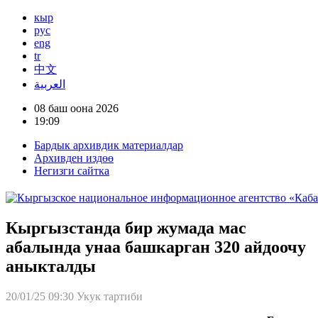
кыр
рус
eng
tr
中文
العربية
08 баш оона 2026
19:09
Бардык архивдик материалдар
Архивден издөө
Негизги сайтка
Кыргызстанда бир жумада мас
абалында унаа башкарган 320 айдоочу
аныкталды
20/01/25 09:30
Укук тартиби