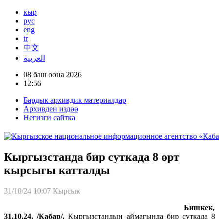
кыр
рус
eng
tr
中文
العربية
08 баш оона 2026
12:56
Бардык архивдик материалдар
Архивден издөө
Негизги сайтка
Кыргызстанда бир суткада 8 өрт
кырсыгы катталды
31/10/24 10:07
Кырсык
Бишкек,
31.10.24. /Кабар/.
Кыргызстандын аймагында бир суткада 8