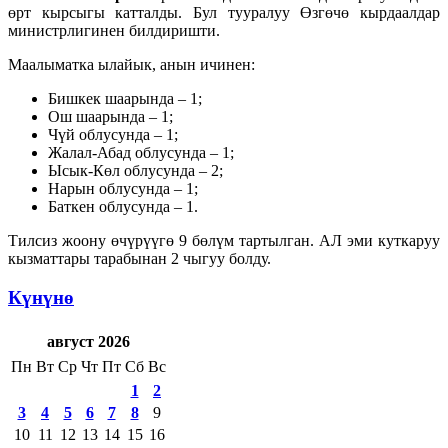
өрт кырсыгы катталды. Бул тууралуу Өзгөчө кырдаалдар
министрлигинен билдиришти.
Маалыматка ылайык, анын ичинен:
Бишкек шаарында – 1;
Ош шаарында – 1;
Чүй облусунда – 1;
Жалал-Абад облусунда – 1;
Ысык-Көл облусунда – 2;
Нарын облусунда – 1;
Баткен облусунда – 1.
Тилсиз жоону өчүрүүгө 9 бөлүм тартылган. АЛ эми куткаруу
кызматтары тарабынан 2 чыгуу болду.
Күнүнө
август 2026
Пн
Вт
Ср
Чт
Пт
Сб
Вс
1
2
3
4
5
6
7
8
9
10
11
12
13
14
15
16