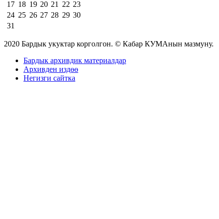
17
18
19
20
21
22
23
24
25
26
27
28
29
30
31
2020 Бардык укуктар корголгон. © Кабар КУМАнын мазмуну.
Бардык архивдик материалдар
Архивден издөө
Негизги сайтка