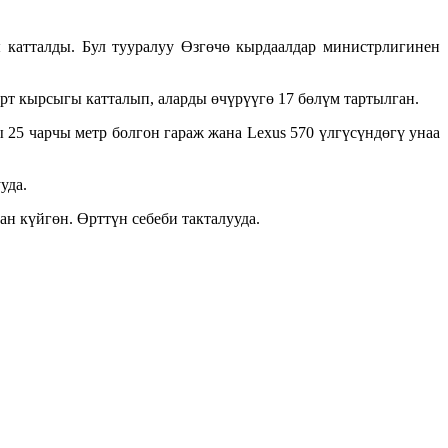
 катталды. Бул тууралуу Өзгөчө кырдаалдар министрлигинен
рт кырсыгы катталып, аларды өчүрүүгө 17 бөлүм тартылган.
25 чарчы метр болгон гараж жана Lexus 570 үлгүсүндөгү унаа
уда.
н күйгөн. Өрттүн себеби такталууда.