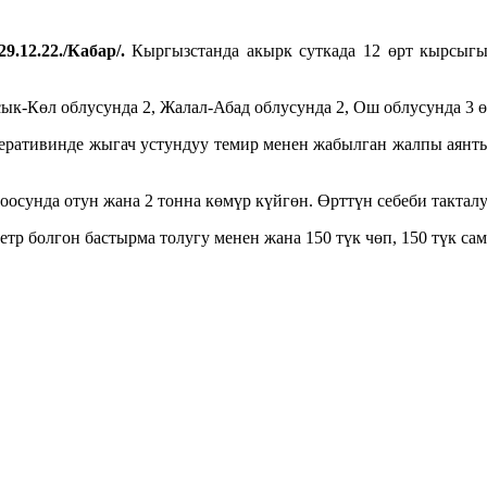
9.12.22./Кабар/.
Кыргызстанда акырк суткада 12 өрт кырсыгы
к-Көл облусунда 2, Жалал-Абад облусунда 2, Ош облусунда 3 ө
ративинде жыгач устундуу темир менен жабылган жалпы аянты 
сунда отун жана 2 тонна көмүр күйгөн. Өрттүн себеби такталу
 болгон бастырма толугу менен жана 150 түк чөп, 150 түк сама