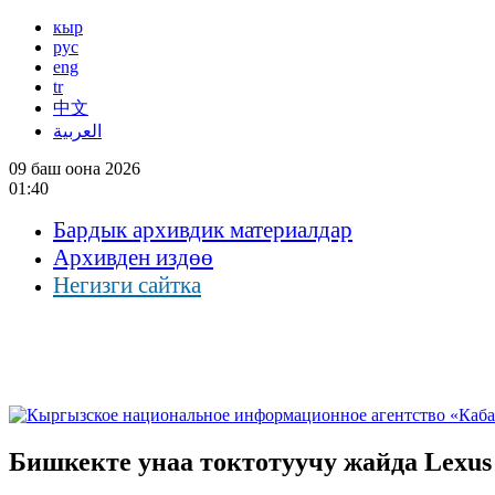
кыр
рус
eng
tr
中文
العربية
09 баш оона 2026
01:40
Бардык архивдик материалдар
Архивден издөө
Негизги сайтка
Бишкекте унаа токтотуучу жайда Lexus 