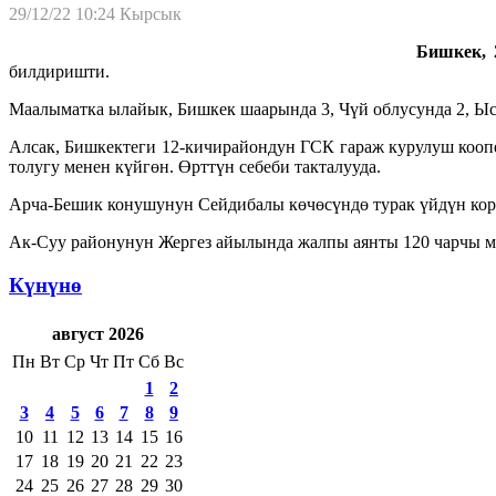
29/12/22 10:24
Кырсык
Бишкек, 2
билдиришти.
Маалыматка ылайык, Бишкек шаарында 3, Чүй облусунда 2, Ысы
Алсак, Бишкектеги 12-кичирайондун ГСК гараж курулуш коопе
толугу менен күйгөн. Өрттүн себеби такталууда.
Арча-Бешик конушунун Сейдибалы көчөсүндө турак үйдүн короо
Ак-Суу районунун Жергез айылында жалпы аянты 120 чарчы метр
Күнүнө
август 2026
Пн
Вт
Ср
Чт
Пт
Сб
Вс
1
2
3
4
5
6
7
8
9
10
11
12
13
14
15
16
17
18
19
20
21
22
23
24
25
26
27
28
29
30