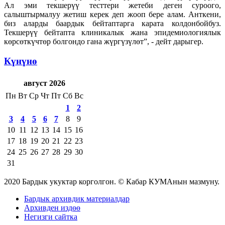
Ал эми текшерүү тесттери жетеби деген суроого,
салыштырмалуу жетиш керек деп жооп бере алам. Анткени,
биз аларды баардык бейтаптарга карата колдонбойбуз.
Текшерүү бейтапта клиникалык жана эпидемиологиялык
көрсөткүчтөр болгондо гана жүргүзүлөт”, - дейт дарыгер.
Күнүнө
август 2026
Пн
Вт
Ср
Чт
Пт
Сб
Вс
1
2
3
4
5
6
7
8
9
10
11
12
13
14
15
16
17
18
19
20
21
22
23
24
25
26
27
28
29
30
31
2020 Бардык укуктар корголгон. © Кабар КУМАнын мазмуну.
Бардык архивдик материалдар
Архивден издөө
Негизги сайтка