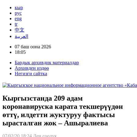
кыр
рус
eng
tr
中文
العربية
07 баш оона 2026
18:05
Бардык архивдик материалдар
Архивден издөө
Негизги сайтка
Кыргызстанда 209 адам
коронавируска карата текшерүүдөн
өттү, илдетти жуктуруу фактысы
ырасталган жок – Ашыралиева
07/02/20 18:24
Ден соолук