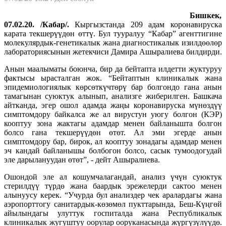
Бишкек,
07.02.20. /Кабар/.
Кыргызстанда 209 адам коронавируска
карата текшерүүдөн өттү. Бул тууралуу “Кабар” агенттигине
молекулярдык-генетикалык жана диагностикалык изилдөөлөр
лабораториясынын жетекчиси Дамира Ашыралиева билдирди.
Анын маалыматы боюнча, бир да бейтапта илдетти жуктуруу
фактысы ырасталган жок. “Бейтаптын клиникалык жана
эпидемиологиялык көрсөткүчтөрү бар болгондо гана анын
тамагынан суюктук алынып, анализге жиберилген. Башкача
айтканда, эгер ошол адамда жаңы коронавируска мүнөздүү
симптомдору байкалса же ал вирустун уюгу болгон (КЭР)
кооптуу зона жактагы адамдар менен байланышта болгон
болсо гана текшерүүдөн өтөт. Ал эми эгерде анын
симптомдору бар, бирок, ал кооптуу зонадагы адамдар менен
эч кандай байланышы болбогон болсо, сасык тумоодогудай
эле дарылануудан өтөт”, - дейт Ашыралиева.
Ошондой эле ал кошумчалагандай, анализ үчүн суюктук
стерилдүү түрдө жана баардык эрежелерди сактоо менен
алынуусу керек. “Учурда бул анализдер чек аралардагы жана
аэропорттогу санитардык-көзөмөл пукттарында, Беш-Күңгөй
айылындагы улуттук госпиталда жана Республикалык
клиникалык жугуштуу оорулар ооруканасында жүргүзүлүүдө.