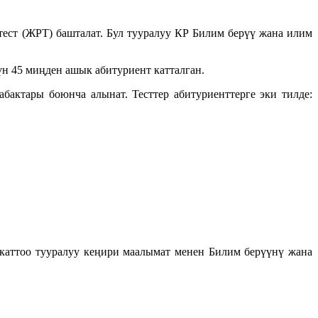
ест (ЖРТ) башталат. Бул тууралуу КР Билим берүү жана илим
н 45 миңден ашык абитуриент катталган.
бактары боюнча алынат. Тесттер абитуриенттерге эки тилде:
каттоо тууралуу кеңири маалымат менен Билим берүүнү жана