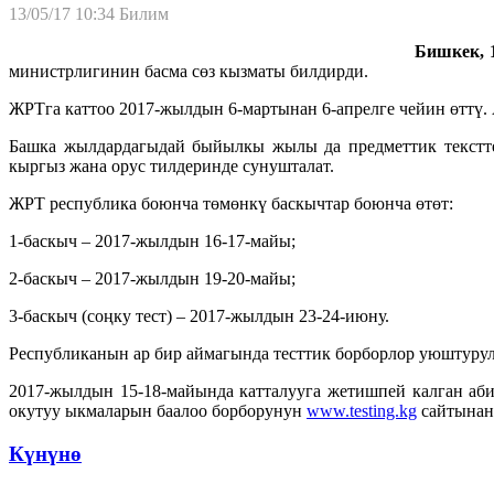
13/05/17 10:34
Билим
Бишкек, 
министрлигинин басма сөз кызматы билдирди.
ЖРТга каттоо 2017-жылдын 6-мартынан 6-апрелге чейин өттү.
Башка жылдардагыдай быйылкы жылы да предметтик тексттер 
кыргыз жана орус тилдеринде сунушталат.
ЖРТ республика боюнча төмөнкү баскычтар боюнча өтөт:
1-баскыч – 2017-жылдын 16-17-майы;
2-баскыч – 2017-жылдын 19-20-майы;
3-баскыч (соңку тест) – 2017-жылдын 23-24-июну.
Республиканын ар бир аймагында тесттик борборлор уюштурул
2017-жылдын 15-18-майында катталууга жетишпей калган аб
окутуу ыкмаларын баалоо борборунун
www.testing.kg
сайтынан
Күнүнө