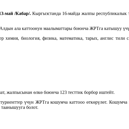
13
-
ма
й
/Кабар/.
Кыргызстанда 16-майда жалпы республикалык т
 Алдын ала каттоонун маалыматтары боюнча ЖРТга катышуу үчү
химия, биология, физика, математика, тарых, англис тили са
ат, жалпысынан өлкө боюнча 123 тесттик борбор иштейт.
итуриенттер үчүн ЖРТга кошумча каттооо өткөрүлөт. Кошумча 
 таанышууга болот.