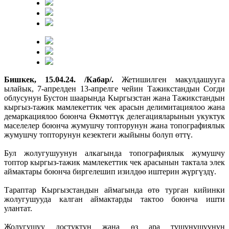
Бишкек, 15.04.24. /Кабар/.
Жетишилген макулдашууга
ылайык, 7-апрелден 13-апрелге чейин Тажикстандын Согди
облусунун Бустон шаарында Кыргызстан жана Тажикстандын
кыргыз-тажик мамлекеттик чек арасын делимитациялоо жана
демаркациялоо боюнча Өкмөттүк делегацияларынын укуктук
маселелер боюнча жумушчу топторунун жана топографиялык
жумушчу топторунун кезектеги жыйыны болуп өттү.
Бул жолугушуунун алкагында топографиялык жумушчу
топтор кыргыз-тажик мамлекеттик чек арасынын тактала элек
аймактары боюнча биргелешип изилдөө иштерин жүргүздү.
Тараптар Кыргызстандын аймагында өтө турган кийинки
жолугушууда калган аймактарды тактоо боюнча ишти
улантат.
Жолугушуу достуктун жана өз ара түшүнүшүүнүн