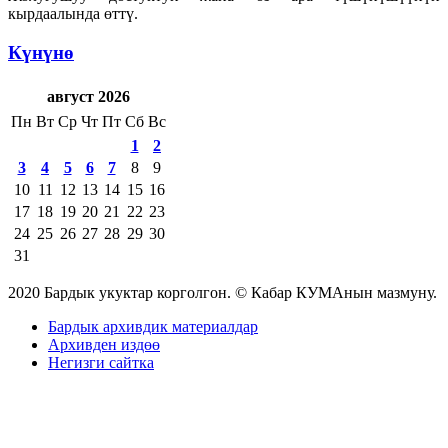
кырдаалында өттү.
Күнүнө
август 2026
Пн
Вт
Ср
Чт
Пт
Сб
Вс
1
2
3
4
5
6
7
8
9
10
11
12
13
14
15
16
17
18
19
20
21
22
23
24
25
26
27
28
29
30
31
2020 Бардык укуктар корголгон. © Кабар КУМАнын мазмуну.
Бардык архивдик материалдар
Архивден издөө
Негизги сайтка