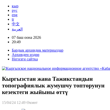
кыр
рус
eng
tr
中文
العربية
07 баш оона 2026
20:49
Бардык архивдик материалдар
Архивден издөө
Негизги сайтка
Кыргызстан жана Тажикстандын
топографиялык жумушчу топторунун
кезектеги жыйыны өттү
15/04/24 12:49
Өкмөт