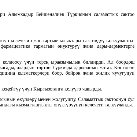
стри Алымкадыр Бейшеналиев Түркиянын саламаттык сактоо
унун келечегин жана артыкчылыктарын активдүү талкуулашты.
фармацевтика тармагын өнүктүрүү жана дары-дармектерге
н колдоосу үчүн терең ыраазычылык билдирди. Ал боордош
асады, алардын төртөө Түркияда дарыланып жатат. Көптөгөн
дицина кызматкерлери боор, бөйрөк жана жилик чучугунун
 кеңейтүү үчүн Кыргызстанга келүүгө чакырды.
сынын өкүлдөрү менен жолугушту. Саламаттык сактоонун бул
ындагы кызматташтыкты өнүктүрүүнүн келечеги талкууланды.