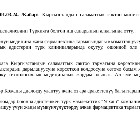
1.03.24. /Кабар
/. Кыргызстандын саламаттык сактоо мини
налиевдин Түркияга болгон иш сапарынын алкагында өттү.
өнүн медицина жана фармацевтика тармагындагы кызматташуус
к адистерин түрк клиникаларында окутуу, ошондой эле 
ага Кыргызстандын саламаттык сактоо тармагына көрсөткө
ктардын дарылануусуна көрсөткөн колдоосуна өзгөчө басым ж
рку технологиялык медициналык жардам алышат. Ал эми ме
Кожаны диалогду улантуу жана өз ара аракеттенүү багыттарын
юмдар боюнча адистешкен түрк мамлекеттик "Усхаш" компания
машуу үчүн жаңы мүмкүнчүлүктөрдү ачкан фармацевтика тармаг