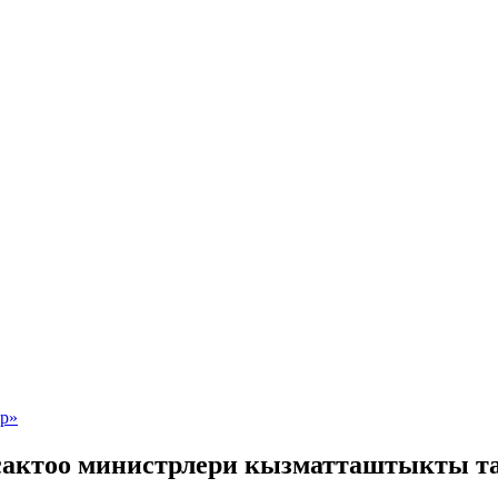
сактоо министрлери кызматташтыкты т