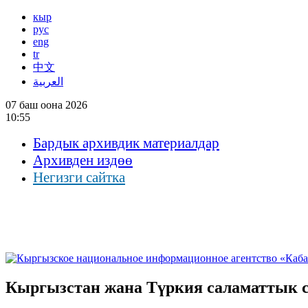
кыр
рус
eng
tr
中文
العربية
07 баш оона 2026
10:55
Бардык архивдик материалдар
Архивден издөө
Негизги сайтка
Кыргызстан жана Түркия саламаттык 