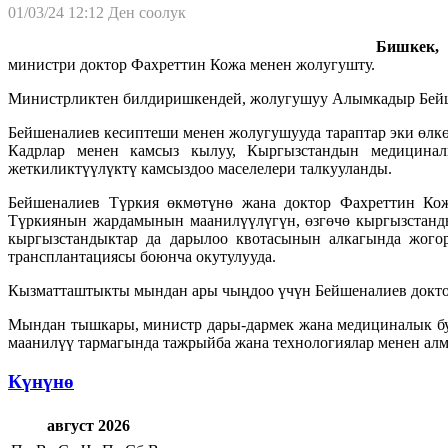
01/03/24 12:12
Ден соолук
Бишкек, 0
министри доктор Фахреттин Кожа менен жолугушту.
Министрликтен билдиришкендей, жолугушуу Алымкадыр Бейше
Бейшеналиев кесиптеши менен жолугушууда тараптар эки өлк
Кадрлар менен камсыз кылуу, Кыргызстандын медициналы
жеткиликтүүлүктү камсыздоо маселелери талкууланды.
Бейшеналиев Түркия өкмөтүнө жана доктор Фахреттин Кож
Түркиянын жардамынын маанилүүлүгүн, өзгөчө кыргызстанды
кыргызстандыктар да дарылоо квотасынын алкагында жого
трансплантациясы боюнча окутулууда.
Кызматташтыкты мындан ары чыңдоо үчүн Бейшеналиев доктор 
Мындан тышкары, министр дары-дармек жана медициналык бу
маанилүү тармагында тажрыйба жана технологиялар менен ал
Күнүнө
август 2026