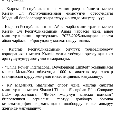
- Кыргыз Республикасынын министрлер кабинети менен
Кытай Эл Республикасынын өкмөтүнүн ортосундагы
Маданий борборлорду өз ара түзүү жөнүндө макулдашуу;
- Кыргыз Республикасынын Айыл чарба министрлиги менен
Кытай Эл Республикасынын Айыл чарбасы жана айыл
министрлигинин ортосундагы 2023-2025-жылдарга карата
айыл чарбасы чөйрөсүндөгү кызматташуу планы;
- Кыргыз Республикасынын Улуттук телерадиоберүү
корпорациясы менен Кытай медиа тобунун ортосундагы өз
ара түшүнүшүү жөнүндө меморандум;
- “China Power International Development Limited” компаниясы
менен Ысык-Көл облусунда 1000 мегаваттык күн электр
станциясын куруу жөнүндө инвестициялык макулдашуу;
- КР Маданият, маалымат, спорт жана жаштар саясаты
министрлиги менен Shaanxi Tianhan Shengdian Film Company
Ltd.» ортосундагы “Жибек жолунун алыскы шамалы”
биргелешкен сериалын тартуу долбоору боюнча
кинематография тармагындагы долбоорду ишке ашыруу
жөнүндө макулдашуу;