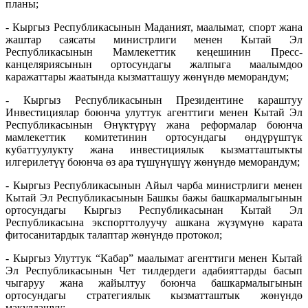
планы;
- Кыргыз Республикасынын Маданият, маалымат, спорт жана
жаштар саясаты министрлиги менен Кытай Эл
Республикасынын Мамлекеттик кеңешинин Пресс-
канцеляриясынын ортосундагы жалпыга маалымдоо
каражаттары жаатында кызматташуу жөнүндө меморандум;
- Кыргыз Республикасынын Президентине караштуу
Инвестициялар боюнча улуттук агенттиги менен Кытай Эл
Республикасынын Өнүктүрүү жана реформалар боюнча
мамлекеттик комитетинин ортосундагы өндүрүштүк
кубаттуулукту жана инвестициялык кызматташтыкты
илгерилетүү боюнча өз ара түшүнүшүү жөнүндө меморандум;
- Кыргыз Республикасынын Айыл чарба министрлиги менен
Кытай Эл Республикасынын Башкы бажы башкармалыгынын
ортосундагы Кыргыз Республикасынан Кытай Эл
Республикасына экспорттолуучу ашкана жүзүмүнө карата
фитосанитардык талаптар жөнүндө протокол;
- Кыргыз Улуттук “Кабар” маалымат агенттиги менен Кытай
Эл Республикасынын Чет тилдердеги адабияттарды басып
чыгаруу жана жайылтуу боюнча башкармалыгынын
ортосундагы стратегиялык кызматташтык жөнүндө
макулдашуу;