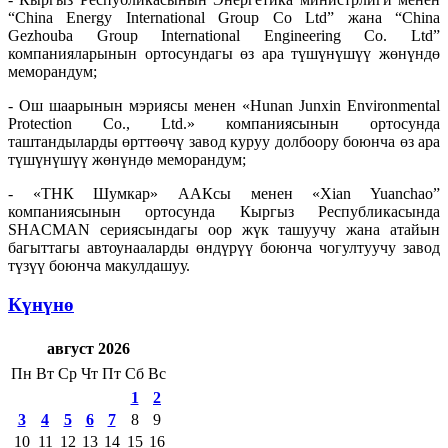
“China Energy International Group Co Ltd” жана “China
Gezhouba Group International Engineering Co. Ltd”
компанияларынын ортосундагы өз ара түшүнүшүү жөнүндө
меморандум;
- Ош шаарынын мэриясы менен «Hunan Junxin Environmental
Protection Co., Ltd.» компаниясынын ортосунда
таштандыларды өрттөөчү завод куруу долбоору боюнча өз ара
түшүнүшүү жөнүндө меморандум;
- «ТНК Шумкар» ААКсы менен «Xian Yuanchao”
компаниясынын ортосунда Кыргыз Республикасында
SHACMAN сериясындагы оор жүк ташуучу жана атайын
багыттагы автоунааларды өндүрүү боюнча чогултуучу завод
түзүү боюнча макулдашуу.
Күнүнө
август 2026
Пн
Вт
Ср
Чт
Пт
Сб
Вс
1
2
3
4
5
6
7
8
9
10
11
12
13
14
15
16