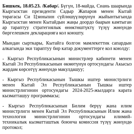
Бишкек, 18.05.23. /Кабар/.
Бүгүн, 18-майда, Сиань шаарында
Кыргызстан президенти Садыр Жапаров менен Кытай
төрагасы Си Цзиньпин сүйлөшүүлөрүнүн жыйынтыгында
Кыргызстан менен Кытайдын жаңы доордо баарын камтыган
ар тараптуу стратегиялык өнөктөштүктү түзүү жөнүндө
биргелешкен декларацияга кол коюшту.
Мындан сырткары, Кытайга болгон мамлекеттик сапардын
алкагында эки тараптуу бир катар документтерге кол коюлду:
- Кыргыз Республикасынын министрлер кабинети менен
Кытай Эл Республикасынын өкмөтүнүн ортосундагы Акысыз
жардам көрсөтүү жөнүндө макулдашуу;
- Кыргыз Республикасынын Тышкы иштер министрлиги
менен Кытай Эл Республикасынын Тышкы иштер
министрлигинин ортосундагы 2024-2025-жылдарга карата
кызматташуу программасы;
- Кыргыз Республикасынын Билим берүү жана илим
министрлиги менен Кытай Эл Республикасынын Илим жана
технология министрлигинин ортосундагы илимий-
техникалык кызматташтык боюнча комиссия түзүү жөнүндө
протокол;