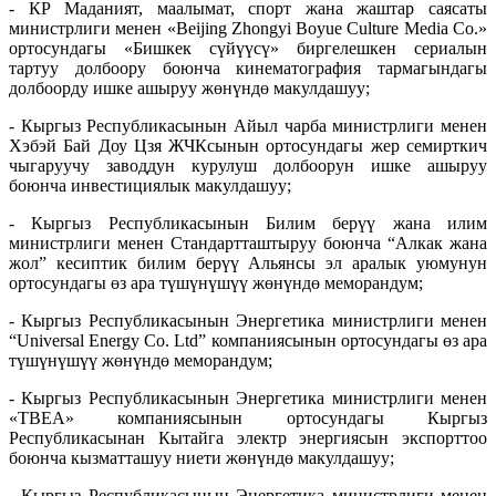
- КР Маданият, маалымат, спорт жана жаштар саясаты
министрлиги менен «Beijing Zhongyi Boyue Culture Media Co.»
ортосундагы «Бишкек сүйүүсү» биргелешкен сериалын
тартуу долбоору боюнча кинематография тармагындагы
долбоорду ишке ашыруу жөнүндө макулдашуу;
- Кыргыз Республикасынын Айыл чарба министрлиги менен
Хэбэй Бай Доу Цзя ЖЧКсынын ортосундагы жер семирткич
чыгаруучу заводдун курулуш долбоорун ишке ашыруу
боюнча инвестициялык макулдашуу;
- Кыргыз Республикасынын Билим берүү жана илим
министрлиги менен Стандартташтыруу боюнча “Алкак жана
жол” кесиптик билим берүү Альянсы эл аралык уюмунун
ортосундагы өз ара түшүнүшүү жөнүндө меморандум;
- Кыргыз Республикасынын Энергетика министрлиги менен
“Universal Energy Co. Ltd” компаниясынын ортосундагы өз ара
түшүнүшүү жөнүндө меморандум;
- Кыргыз Республикасынын Энергетика министрлиги менен
«ТВЕА» компаниясынын ортосундагы Кыргыз
Республикасынан Кытайга электр энергиясын экспорттоо
боюнча кызматташуу ниети жөнүндө макулдашуу;
- Кыргыз Республикасынын Энергетика министрлиги менен