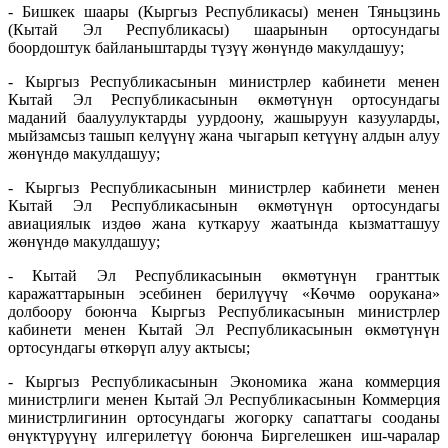
- Бишкек шаары (Кыргыз Республикасы) менен Тяньцзинь
(Кытай Эл Республикасы) шаарынын ортосундагы
боордоштук байланыштарды түзүү жөнүндө макулдашуу;
- Кыргыз Республикасынын министрлер кабинети менен
Кытай Эл Республикасынын өкмөтүнүн ортосундагы
маданий баалуулуктарды уурдоону, жашыруун казууларды,
мыйзамсыз ташып келүүнү жана чыгарып кетүүнү алдын алуу
жөнүндө макулдашуу;
- Кыргыз Республикасынын министрлер кабинети менен
Кытай Эл Республикасынын өкмөтүнүн ортосундагы
авиациялык издөө жана куткаруу жаатында кызматташуу
жөнүндө макулдашуу;
- Кытай Эл Республикасынын өкмөтүнүн гранттык
каражаттарынын эсебинен берилүүчү «Көчмө оорукана»
долбоору боюнча Кыргыз Республикасынын министрлер
кабинети менен Кытай Эл Республикасынын өкмөтүнүн
ортосундагы өткөрүп алуу актысы;
- Кыргыз Республикасынын Экономика жана коммерция
министрлиги менен Кытай Эл Республикасынын Коммерция
министрлигинин ортосундагы жогорку сапаттагы сооданы
өнүктүрүүнү илгерилетүү боюнча Биргелешкен иш-чаралар