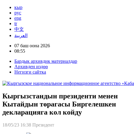
кыр
рус
eng
tr
中文
العربية
07 баш оона 2026
08:55
Бардык архивдик материалдар
Архивден издөө
Негизги сайтка
Кыргызстандын президенти менен
Кытайдын төрагасы Биргелешкен
декларацияга кол койду
18/05/23 16:38
Президент