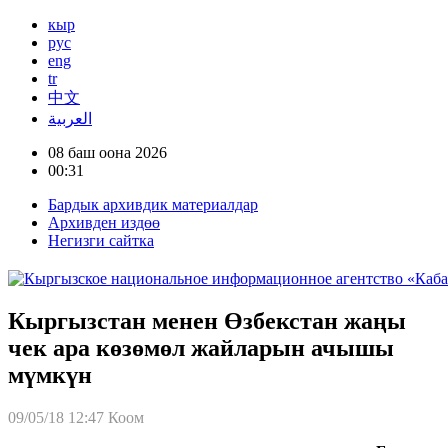
кыр
рус
eng
tr
中文
العربية
08 баш оона 2026
00:31
Бардык архивдик материалдар
Архивден издөө
Негизги сайтка
Кыргызстан менен Өзбекстан жаңы
чек ара көзөмөл жайларын ачышы
мүмкүн
09/05/18 12:47
Коом