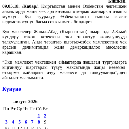
Бишкек,
09.05.18. /Кабар/.
Кыргызстан менен Өзбекстан чектешкен
аймактарда жаңы чек ара көзөмөл-өткөрмө жайларын ачышы
мүмкүн. Бул тууралуу Өзбекстандын тышкы саясат
ведомствосунун басма сөз кызматы билдирет.
Бул маселелер Жалал-Абад (Кыргызстан) шаарында 2-8-май
күндөрү өткөн кезектеги эки тараптуу жолугушууда
талкууланган. Анда тараптар кыргыз-өзбек мамлекеттик чек
арасын делимитация жана демаркациялоо маселесин
карашкан.
“Эки мамлекет чектешкен аймактарда жашаган тургундарга
ыңгайлуу шарттарды түзүү максатында жаңы көзөмөл-
өткөрмө жайларын ачуу маселеси да талкууланды”,-деп
айтылат маалыматта.
Күнүнө
август 2026
Пн
Вт
Ср
Чт
Пт
Сб
Вс
1
2
3
4
5
6
7
8
9
10
11
12
13
14
15
16