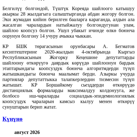
Белгилүү болгондой, Түштүк Кореяда шайлоого катышуу
акыркы 28 жылдагыга салыштырганда абдан жогору болгон.
Эки жумадан кийин берилген бааларга караганда, алдын ала
жасалган чаралардын натыйжалуу болгондугунан улам,
шайлоо коопсуз болгон. Ушул убакыт ичинде өлкө боюнча
оорунун болгону 14 учуру ачыкка чыккан.
КР БШК төрагасынын орунбасары А. Бегматов
кесиптештерине 2020-жылдын 4-октябрында Кыргыз
Республикасынын Жогорку Кеңешине депутаттарды
шайлоону өткөрүүгө даярдык көрүүдө шайлоонун бардык
этаптарындагы коопсуздук боюнча алгоритмдерди түзүп
жатышкандыгы боюнча маалымат берди. Азыркы учурда
партиялар депутаттыкка талапкерлердин тизмесин түзүп
жатышат. КР Боршайкому сьезддерди өткөрүүдө
дистанциялык формаларды максималдуу колдонууга, же
болбосо иш-чараларды социалдык-эпидемиологиялык
коопсуздук чараларын камсыз кылуу менен өткөрүү
сунуштарын берип жатат.
Күнүнө
август 2026