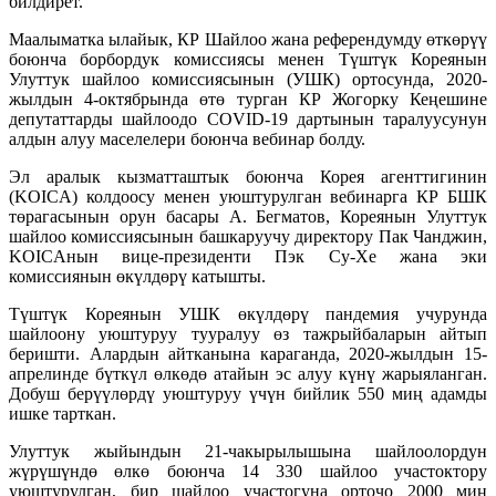
билдирет.
Маалыматка ылайык, КР Шайлоо жана референдумду өткөрүү
боюнча борбордук комиссиясы менен Түштүк Кореянын
Улуттук шайлоо комиссиясынын (УШК) ортосунда, 2020-
жылдын 4-октябрында өтө турган КР Жогорку Кеңешине
депутаттарды шайлоодо COVID-19 дартынын таралуусунун
алдын алуу маселелери боюнча вебинар болду.
Эл аралык кызматташтык боюнча Корея агенттигинин
(KOICA) колдоосу менен уюштурулган вебинарга КР БШК
төрагасынын орун басары А. Бегматов, Кореянын Улуттук
шайлоо комиссиясынын башкаруучу директору Пак Чанджин,
KOICAнын вице-президенти Пэк Су-Хе жана эки
комиссиянын өкүлдөрү катышты.
Түштүк Кореянын УШК өкүлдөрү пандемия учурунда
шайлоону уюштуруу тууралуу өз тажрыйбаларын айтып
беришти. Алардын айтканына караганда, 2020-жылдын 15-
апрелинде бүткүл өлкөдө атайын эс алуу күнү жарыяланган.
Добуш берүүлөрдү уюштуруу үчүн бийлик 550 миң адамды
ишке тарткан.
Улуттук жыйындын 21-чакырылышына шайлоолордун
жүрүшүндө өлкө боюнча 14 330 шайлоо участоктору
уюштурулган, бир шайлоо участогуна орточо 2000 миң