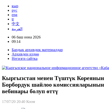
кыр
рус
eng
tr
中文
العربية
06 баш оона 2026
09:14
Бардык архивдик материалдар
Архивден издөө
Негизги сайтка
Кыргызстан менен Түштүк Кореянын
Борбордук шайлоо комиссияларынын
вебинары болуп өттү
17/07/20 20:40
Коом