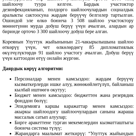
шайлоочу туура келген. Бардык участоктор
дезинфекцияланып, полдорго шайлоочулардын социалдык
аралыкты сактоосуна жардам берүүчү белгилер тартылган.
Ошондой эле өлкө боюнча 3 508 шайлоо участоктору
мөөнөтүнөн мурда добуш берүү үчүн ачылган, алардын ар
биринде орточо 3 300 шайлоочу добуш бере алган.
Кореянын Улуттук жыйынынын 21-чакырылышына шайлоо
өткөрүү үчүн, чет өлкөлөрдөгү 85 дипломатиялык
өкүлчүлүктөрдө 91 шайлоо участогу ачылган. Добуш берүү
үчүн каттоодон өтүү онлайн жүргөн.
Даярдык көрүү алгоритми:
Персоналдар менен камсыздоо: жардам берүүчү
кызматкерлерди ишке алуу, жөнөкөйлөтүлүп, байланыш
кылбай иштөөгө окутуу;
Бюджет менен камсыздоо: бюджеттен жана резервдик
фонддон бөлүү;
Эпидемияга каршы каражаттар менен камсыздоо:
акыркы шайлоодогу шайлоочулардын санына жараша
массалык сатып алуулар;
Бирге аракеттене турган мекемелердин кызматташтыгы
боюнча система түзүү;
Жарандарга маалымат жеткирүү: “Улуттук жыйындын