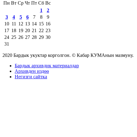
Пн
Вт
Ср
Чт
Пт
Сб
Вс
1
2
3
4
5
6
7
8
9
10
11
12
13
14
15
16
17
18
19
20
21
22
23
24
25
26
27
28
29
30
31
2020 Бардык укуктар корголгон. © Кабар КУМАнын мазмуну.
Бардык архивдик материалдар
Архивден издөө
Негизги сайтка