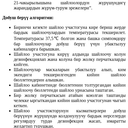
21-чакырылышына шайлоолордун жүрүшүндөгү
жарандардын жүрүм-турум эрежелери”.
Добуш берүү алгоритми:
Биринчи кезекте шайлоо участогуна кире бериш жерде
бардык шайлоочулардын температурасы текшерилет.
Температурасы 37,5℃ болгон жана башка симпомдору
бар шайлоочулар добуш берүү үчүн убактылуу
кабиналарга барышкан.
Шайлоо участогуна кирүү алдында шайлоочу колун
дезинфекциялап жана колуна бир жолку перчаткаларды
кийген.
Шайлоочулар маскаларын убактылуу алып, ким
экендиги текшерилгенден кийин шайлоо
бюллетендерин алышкан.
Шайлоо кабинетинде бюллетенин толтургандан кийин
шайлоочу бюллетенди шайлоо урнасына таштаган.
Бир жолку перчаткасын атайын коюлган таштанды
челекке ыргыткандан кийин шайлоо участогунан чыгып
кеткен.
Шайлоо участокторунун кызматкерлери добуш
берүүнүн жүрүшүндө колдонулуучу бардык нерселерди
регулярдуу түрдө дезинфекция жасап, имаратты
желдетип турушкан.