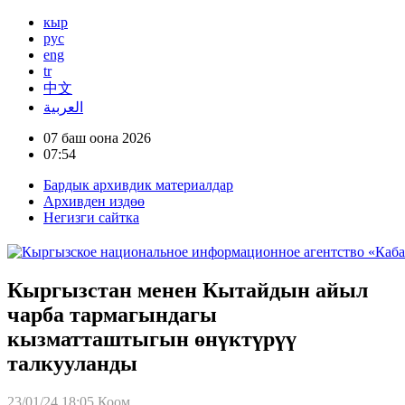
кыр
рус
eng
tr
中文
العربية
07 баш оона 2026
07:54
Бардык архивдик материалдар
Архивден издөө
Негизги сайтка
Кыргызстан менен Кытайдын айыл
чарба тармагындагы
кызматташтыгын өнүктүрүү
талкууланды
23/01/24 18:05
Коом