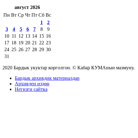
август 2026
Пн
Вт
Ср
Чт
Пт
Сб
Вс
1
2
3
4
5
6
7
8
9
10
11
12
13
14
15
16
17
18
19
20
21
22
23
24
25
26
27
28
29
30
31
2020 Бардык укуктар корголгон. © Кабар КУМАнын мазмуну.
Бардык архивдик материалдар
Архивден издөө
Негизги сайтка