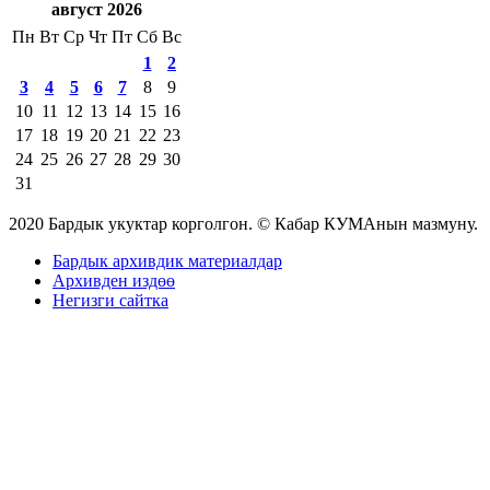
август 2026
Пн
Вт
Ср
Чт
Пт
Сб
Вс
1
2
3
4
5
6
7
8
9
10
11
12
13
14
15
16
17
18
19
20
21
22
23
24
25
26
27
28
29
30
31
2020 Бардык укуктар корголгон. © Кабар КУМАнын мазмуну.
Бардык архивдик материалдар
Архивден издөө
Негизги сайтка