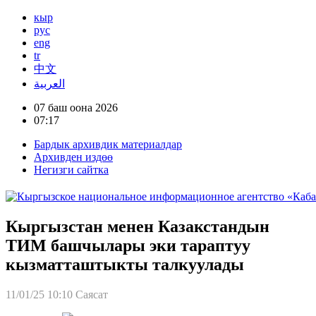
кыр
рус
eng
tr
中文
العربية
07 баш оона 2026
07:17
Бардык архивдик материалдар
Архивден издөө
Негизги сайтка
Кыргызстан менен Казакстандын
ТИМ башчылары эки тараптуу
кызматташтыкты талкуулады
11/01/25 10:10
Саясат