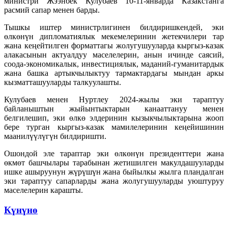
министри Жээнбек Кулубаев 10-11-январда Казакстанга
расмий сапар менен барды.
Тышкы иштер министрлигинен билдиришкендей, эки
өлкөнүн дипломатиялык мекемелеринин жетекчилери тар
жана кеңейтилген форматтагы жолугушууларда кыргыз-казак
алакасынын актуалдуу маселелерин, анын ичинде саясий,
соода-экономикалык, инвестициялык, маданий-гуманитардык
жана башка артыкчылыктуу тармактардагы мындан аркы
кызматташууларды талкуулашты.
Кулубаев менен Нуртлеу 2024-жылы эки тараптуу
байланыштын жыйынтыктарын канааттануу менен
белгилешип, эки өлкө элдеринин кызыкчылыктарына жооп
бере турган кыргыз-казак мамилелеринин кеңейишинин
маанилүүлүгүн билдиришти.
Ошондой эле тараптар эки өлкөнүн президенттери жана
өкмөт башчылары тарабынан жетишилген макулдашууларды
ишке ашыруунун жүрүшүн жана быйылкы жылга пландалган
эки тараптуу сапарларды жана жолугушууларды уюштуруу
маселелерин карашты.
Күнүнө