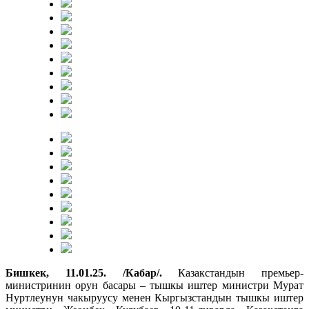
Бишкек, 11.01.25. /Кабар/.
Казакстандын премьер-
министринин орун басары – тышкы иштер министри Мурат
Нуртлеунун чакыруусу менен Кыргызстандын тышкы иштер