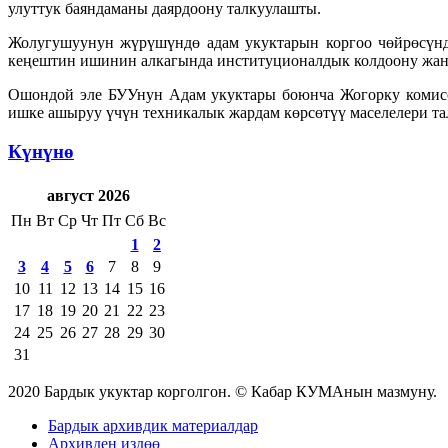
улуттук баяндаманы даярдоону талкуулашты.
Жолугушуунун жүрүшүндө адам укуктарын коргоо чөйрөсүнд
кеңештин ишинин алкагында институционалдык колдоону жана
Ошондой эле БУУнун Адам укуктары боюнча Жогорку комисс
ишке ашыруу үчүн техникалык жардам көрсөтүү маселелери та
Күнүнө
август 2026
Пн
Вт
Ср
Чт
Пт
Сб
Вс
1
2
3
4
5
6
7
8
9
10
11
12
13
14
15
16
17
18
19
20
21
22
23
24
25
26
27
28
29
30
31
2020 Бардык укуктар корголгон. © Кабар КУМАнын мазмуну.
Бардык архивдик материалдар
Архивден издөө