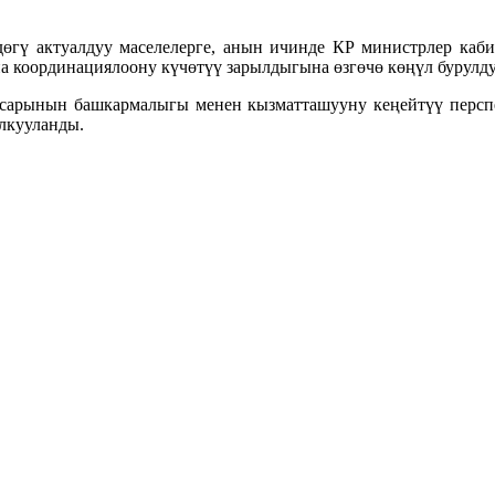
өгү актуалдуу маселелерге, анын ичинде КР министрлер ка
 координациялоону күчөтүү зарылдыгына өзгөчө көңүл бурулду
арынын башкармалыгы менен кызматташууну кеңейтүү перспек
лкууланды.