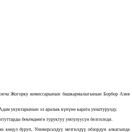
оюнча Жогорку комиссарынын башкармалыгынын Борбор Азия
дам укуктарынын эл аралык күнүнө карата уюштурулду.
туттарды бекемдөөгө туруктуу умтулуусун белгиледи.
ө көңүл буруп, Универсалдуу мезгилдүү обзордун алкагында