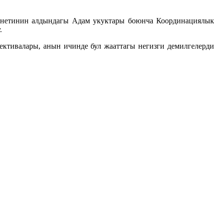
бинетинин алдындагы Адам укуктары боюнча Координациялык
.
тивалары, анын ичинде бул жааттагы негизги демилгелерди