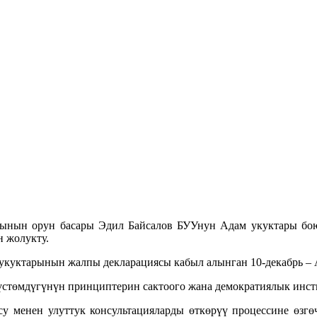
сынын орун басары Эдил Байсалов БУУнун Адам укуктары б
 жолукту.
уктарынын жалпы декларациясы кабыл алынган 10-декабрь – А
үстөмдүгүнүн принциптерин сактоого жана демократиялык инсти
у менен улуттук консультацияларды өткөрүү процессине өзгөч