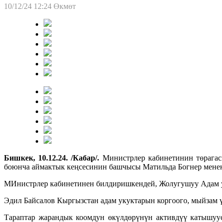
10/12/24 12:24
Өкмөт
Бишкек, 10.12.24. /Кабар/.
Министрлер кабинетинин төрага
боюнча аймактык кеңсесинин башчысы Матильда Богнер менен
МИнистрлер кабинетинен билдиришкендей, Жолугушуу Адам ук
Эдил Байсалов Кыргызстан адам укуктарын коргоого, мыйзам 
Тараптар жарандык коомдун өкүлдөрүнүн активдүү катышуус