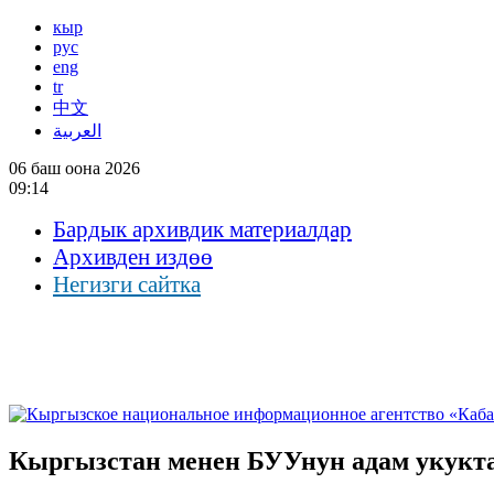
кыр
рус
eng
tr
中文
العربية
06 баш оона 2026
09:14
Бардык архивдик материалдар
Архивден издөө
Негизги сайтка
Кыргызстан менен БУУнун адам укук