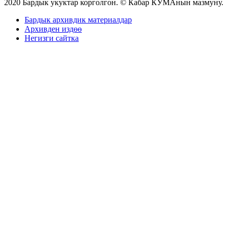
2020 Бардык укуктар корголгон. © Кабар КУМАнын мазмуну.
Бардык архивдик материалдар
Архивден издөө
Негизги сайтка