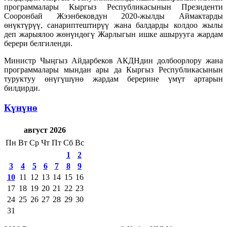
программалары Кыргыз Республикасынын Президенти
Сооронбай Жээнбековдун 2020-жылды Аймактарды
өнүктүрүү, санариптештирүү жана балдарды колдоо жылы
деп жарыялоо жөнүндөгү Жарлыгын ишке ашырууга жардам
берери белгиленди.
Министр Чыңгыз Айдарбеков АКДНдин долбоорлору жана
программалары мындан ары да Кыргыз Республикасынын
туруктуу өнүгүшүнө жардам берерине үмүт артарын
билдирди.
Күнүнө
август 2026
Пн
Вт
Ср
Чт
Пт
Сб
Вс
1
2
3
4
5
6
7
8
9
10
11
12
13
14
15
16
17
18
19
20
21
22
23
24
25
26
27
28
29
30
31