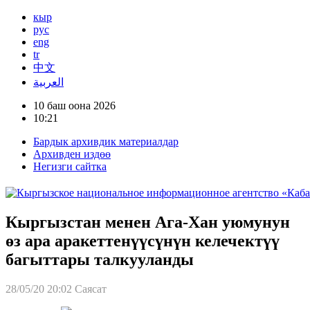
кыр
рус
eng
tr
中文
العربية
10 баш оона 2026
10:21
Бардык архивдик материалдар
Архивден издөө
Негизги сайтка
Кыргызстан менен Ага-Хан уюмунун
өз ара аракеттенүүсүнүн келечектүү
багыттары талкууланды
28/05/20 20:02
Саясат