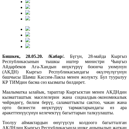
Бишкек, 28.05.20. /Кабар/.
Бүгүн, 28-майда Кыргыз
Республикасынын тышкы иштер министри Чыңгыз
Айдарбеков Ага-Хандын өнүктүрүү боюнча уюмунун
(АКДН) Кыргыз Республикасындагы өкүлчүлүгүнүн
башчысы Шамш Кассим-Лакха менен жолукту. Бул тууралуу
КР ТИМдин басма сөз кызматы билдирет.
Маалыматка ылайык, тараптар Кыргызстан менен АКДНдин
кызматташтык маселелерин жана социалдык-экономикалык
чөйрөдөгү, билим берүү, саламаттыкты сактоо, чакан жана
орто бизнести өнүктүрүү тармактарындагы өз ара
аракеттенүүсүнүн келечектүү багыттарын талкуулашты.
Тоолуу аймактардын өнүгүүсүн колдоого багытталган
АКДНдин Кыргыз Республикасында ишке ашырылып жаткан