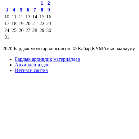
1
2
3
4
5
6
7
8
9
10
11
12
13
14
15
16
17
18
19
20
21
22
23
24
25
26
27
28
29
30
31
2020 Бардык укуктар корголгон. © Кабар КУМАнын мазмуну.
Бардык архивдик материалдар
Архивден издөө
Негизги сайтка