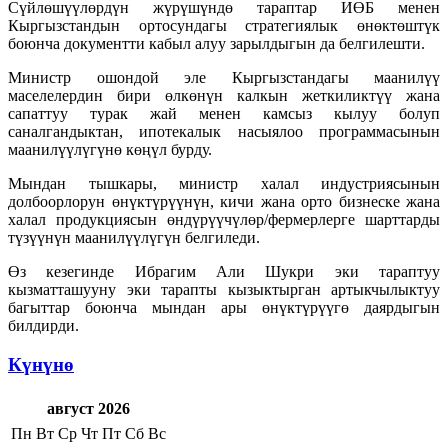
Сүйлөшүүлөрдүн жүрүшүндө тараптар ИӨБ менен
Кыргызстандын ортосундагы стратегиялык өнөктөштүк
боюнча документти кабыл алуу зарылдыгын да белгилешти.
Министр ошондой эле Кыргызстандагы маанилүү
маселелердин бири өлкөнүн калкын жеткиликтүү жана
сапаттуу турак жай менен камсыз кылуу болуп
саналгандыктан, ипотекалык насыялоо программасынын
маанилүүлүгүнө көңүл бурду.
Мындан тышкары, министр халал индустриясынын
долбоорлорун өнүктүрүүнүн, кичи жана орто бизнеске жана
халал продукциясын өндүрүүчүлөр/фермерлерге шарттарды
түзүүнүн маанилүүлүгүн белгиледи.
Өз кезегинде Ибрагим Али Шукри эки тараптуу
кызматташууну эки тарапты кызыктырган артыкчылыктуу
багыттар боюнча мындан ары өнүктүрүүгө даярдыгын
билдирди.
Күнүнө
август 2026
Пн
Вт
Ср
Чт
Пт
Сб
Вс