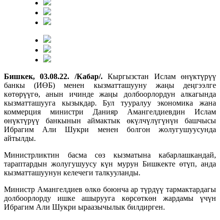
Бишкек, 03.08.22. /Кабар/.
Кыргызстан Ислам өнүктүрүү
банкы (ИӨБ) менен кызматташууну жаңы деңгээлге
көтөрүүгө, анын ичинде жаңы долбоорлордун алкагында
кызматташууга кызыкдар. Бул тууралуу экономика жана
коммерция министри Данияр Амангелдиевдин Ислам
өнүктүрүү банкынын аймактык өкүлчүлүгүнүн башчысы
Ибрагим Али Шукри менен болгон жолугушуусунда
айтылды.
Министрликтин басма сөз кызматына кабарлашкандай,
тараптардын жолугушуусу күн мурун Бишкекте өтүп, анда
кызматташуунун келечеги талкууланды.
Министр Амангелдиев өлкө боюнча ар түрдүү тармактардагы
долбоорлорду ишке ашырууга көрсөткөн жардамы үчүн
Ибрагим Али Шукри ыраазычылык билдирген.