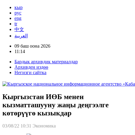
кыр
рус
eng
tr
中文
العربية
09 баш оона 2026
11:14
Бардык архивдик материалдар
Архивден издөө
Негизги сайтка
Кыргызстан ИӨБ менен
кызматташууну жаңы деңгээлге
көтөрүүгө кызыкдар
03/08/22 10:31
Экономика