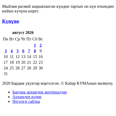
Мыйзам расмий жарыяланган күндөн тартып он күн өткөндөн
кийин күчүнө кирет.
Күнүнө
август 2026
Пн
Вт
Ср
Чт
Пт
Сб
Вс
1
2
3
4
5
6
7
8
9
10
11
12
13
14
15
16
17
18
19
20
21
22
23
24
25
26
27
28
29
30
31
2020 Бардык укуктар корголгон. © Кабар КУМАнын мазмуну.
Бардык архивдик материалдар
Архивден издөө
Негизги сайтка