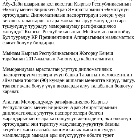
Абу-Даби шаарында кол коюлган Кыргыз Республикасынын
Өкмөтү менен Бириккен Араб Эмираттарынын Өкмөтүнүн
ортосундагы Дипломатиялык паспорттордун ээлери үчүн
визалык талаптарды өз ара жокко чыгаруу жөнүндө өз ара
түшүнүшүү тууралуу меморандумду ратификациялоо
жөнүндө” Кыргыз Республикасынын Мыйзамына кол койду.
Бул тууралуу КР Президентинин Аппаратынын маалыматтык
саясат бөлүмү билдирди.
Мыйзам Кыргыз Республикасынын Жогорку Кеңеш
тарабынан 2017-жылдын 7-июнунда кабыл алынган.
Меморандумда ырасталган улуттук дипломатиялык
паспортторунун ээлери үчүн башка Тараптын мамлекетинин
аймагына токсон (90) күндөн ашпаган мөөнөттө кирүү, чыгуу,
транзит жана болуу үчүн визаларды алуу талабынан бошотуу
каралат.
Аталган Меморандумду ратификациялоо Кыргыз
Республикасы менен Бириккен Араб Эмираттарынын
дипломатиялык улуттук паспорт ээлери болгон
жарандарынын өз ара катташуусун жеңилдетет, эки өлкөнүн
ортосундагы эки тараптуу макулдашуу-укуктук базаны
кеңейтет жана саясый-экономикалык жана консулдук
мамилелерди мындан ары өнүктүрүүгө өбөлгө түзөт.