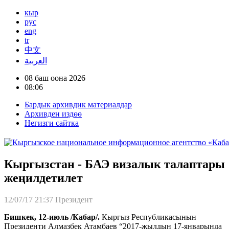
кыр
рус
eng
tr
中文
العربية
08 баш оона 2026
08:06
Бардык архивдик материалдар
Архивден издөө
Негизги сайтка
Кыргызстан - БАЭ визалык талаптары
жеңилдетилет
12/07/17 21:37
Президент
Бишкек, 12-июль /Кабар/.
Кыргыз Республикасынын
Президенти Алмазбек Атамбаев “2017-жылдын 17-январында