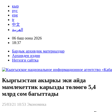
кыр
рус
eng
tr
中文
العربية
06 баш оона 2026
18:37
Бардык архивдик материалдар
Архивден издөө
Негизги сайтка
Кыргызстан акыркы эки айда
мамлекеттик карызды төлөөгө 5,4
млрд сом багыттады
25/03/21 10:53
Экономика