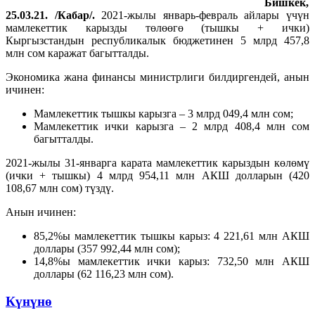
Бишкек,
25.03.21. /Кабар/.
2021-жылы январь-февраль айлары үчүн
мамлекеттик карызды төлөөгө (тышкы + ички)
Кыргызстандын республикалык бюджетинен 5 млрд 457,8
млн сом каражат багытталды.
Экономика жана финансы министрлиги билдиргендей, анын
ичинен:
Мамлекеттик тышкы карызга – 3 млрд 049,4 млн сом;
Мамлекеттик ички карызга – 2 млрд 408,4 млн сом
багытталды.
2021-жылы 31-январга карата мамлекеттик карыздын көлөмү
(ички + тышкы) 4 млрд 954,11 млн АКШ долларын (420
108,67 млн сом) түздү.
Анын ичинен:
85,2%ы мамлекеттик тышкы карыз: 4 221,61 млн АКШ
доллары (357 992,44 млн сом);
14,8%ы мамлекеттик ички карыз: 732,50 млн АКШ
доллары (62 116,23 млн сом).
Күнүнө