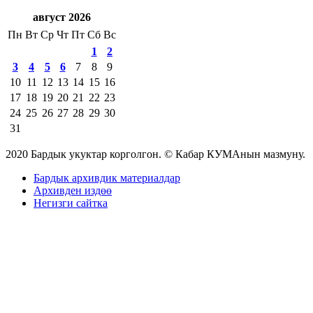
август 2026
Пн
Вт
Ср
Чт
Пт
Сб
Вс
1
2
3
4
5
6
7
8
9
10
11
12
13
14
15
16
17
18
19
20
21
22
23
24
25
26
27
28
29
30
31
2020 Бардык укуктар корголгон. © Кабар КУМАнын мазмуну.
Бардык архивдик материалдар
Архивден издөө
Негизги сайтка