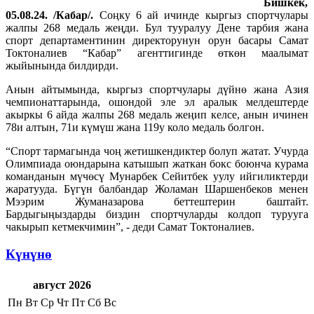
Бишкек,
05.08.24. /Кабар/.
Соңку 6 ай ичинде кыргыз спортчулары
жалпы 268 медаль жеңди. Бул тууралуу Дене тарбия жана
спорт департаментинин директорунун орун басары Самат
Токтоналиев “Кабар” агенттигинде өткөн маалымат
жыйынында билдирди.
Анын айтымында, кыргыз спортчулары дүйнө жана Азия
чемпионаттарында, ошондой эле эл аралык мелдештерде
акыркы 6 айда жалпы 268 медаль жеңип келсе, анын ичинен
78и алтын, 71и күмүш жана 119у коло медаль болгон.
“Спорт тармагында чоң жетишкендиктер болуп жатат. Учурда
Олимпиада оюндарына катышып жаткан бокс боюнча курама
команданын мүчөсү Мунарбек Сейитбек уулу ийгиликтерди
жаратууда. Бүгүн балбандар Жоламан Шаршенбеков менен
Мээрим Жуманазарова беттештерин баштайт.
Бардыгыңыздарды биздин спортчуларды колдоп турууга
чакырып кетмекчимин”, - деди Самат Токтоналиев.
Күнүнө
август 2026
Пн
Вт
Ср
Чт
Пт
Сб
Вс