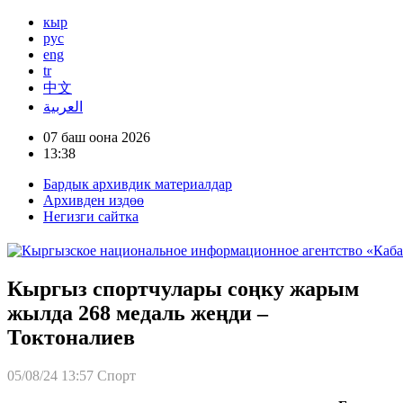
кыр
рус
eng
tr
中文
العربية
07 баш оона 2026
13:38
Бардык архивдик материалдар
Архивден издөө
Негизги сайтка
Кыргыз спортчулары соңку жарым
жылда 268 медаль жеңди –
Токтоналиев
05/08/24 13:57
Спорт