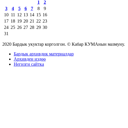
1
2
3
4
5
6
7
8
9
10
11
12
13
14
15
16
17
18
19
20
21
22
23
24
25
26
27
28
29
30
31
2020 Бардык укуктар корголгон. © Кабар КУМАнын мазмуну.
Бардык архивдик материалдар
Архивден издөө
Негизги сайтка