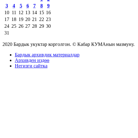
3
4
5
6
7
8
9
10
11
12
13
14
15
16
17
18
19
20
21
22
23
24
25
26
27
28
29
30
31
2020 Бардык укуктар корголгон. © Кабар КУМАнын мазмуну.
Бардык архивдик материалдар
Архивден издөө
Негизги сайтка