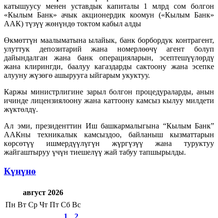
катышуусу менен уставдык капиталы 1 млрд сом болгон
«Кылым Банк» ачык акционердик коомун («Кылым Банк»
ААК) түзүү жөнүндө токтом кабыл алды
Өкмөттүн маалыматына ылайык, банк борбордук контрагент,
улуттук депозитарий жана номерлөөчү агент болуп
дайындалган жана банк операцияларын, эсептешүүлөрдү
жана клирингди, баалуу кагаздарды сактоону жана эсепке
алууну жүзөгө ашырууга ыйгарым укуктуу.
Каржы министрлигине зарыл болгон процедураларды, анын
ичинде лицензиялоону жана каттоону камсыз кылуу милдети
жүктөлдү.
Ал эми, президенттин Иш башкармалыгына “Кылым Банк”
ААКны техникалык камсыздоо, байланыш кызматтарын
көрсөтүү ишмердүүлүгүн жүргүзүү жана туруктуу
жайгаштыруу үчүн тиешелүү жай табуу тапшырылды.
Күнүнө
август 2026
Пн
Вт
Ср
Чт
Пт
Сб
Вс
1
2