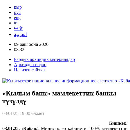
кыр
рус
eng
tr
中文
العربية
09 баш оона 2026
08:32
Бардык архивдик материалдар
Архивден издөө
Негизги сайтка
«Кылым банк» мамлекеттик банкы
түзүлдү
03/01/25 19:00
Өкмөт
Бишкек,
03.01.25. /Кабар/.
Министрлер кабинети 100% мамлекеттин