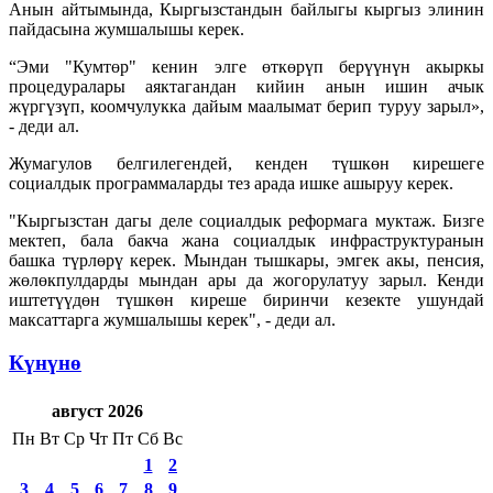
Анын айтымында, Кыргызстандын байлыгы кыргыз элинин
пайдасына жумшалышы керек.
“Эми "Кумтөр" кенин элге өткөрүп берүүнүн акыркы
процедуралары аяктагандан кийин анын ишин ачык
жүргүзүп, коомчулукка дайым маалымат берип туруу зарыл»,
- деди ал.
Жумагулов белгилегендей, кенден түшкөн кирешеге
социалдык программаларды тез арада ишке ашыруу керек.
"Кыргызстан дагы деле социалдык реформага муктаж. Бизге
мектеп, бала бакча жана социалдык инфраструктуранын
башка түрлөрү керек. Мындан тышкары, эмгек акы, пенсия,
жөлөкпулдарды мындан ары да жогорулатуу зарыл. Кенди
иштетүүдөн түшкөн киреше биринчи кезекте ушундай
максаттарга жумшалышы керек", - деди ал.
Күнүнө
август 2026
Пн
Вт
Ср
Чт
Пт
Сб
Вс
1
2
3
4
5
6
7
8
9