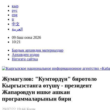
кыр
рус
eng
tr
中文
العربية
09 баш оона 2026
10:21
Бардык архивдик материалдар
Архивден издөө
Негизги сайтка
Жумагулов: "Кумтөрдүн" биротоло
Кыргызстанга өтүшү - президент
Жапаровдун ишке ашкан
программаларынын бири
29/07/22 19:44
Коом