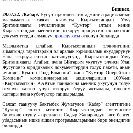
Бишкек,
29.07.22. /Кабар/.
Бүгүн президенттин администрациясынын
маалыматтык саясат кызматы Кыргызстандын Улуу
Британиядагы элчилигинде “Кумтөр” алтын кенин
Кыргызстандын менчигине өткөрүү процессин тастыктаган
документтерди алмашуу
процедурасы
өткөнүн билдирди.
Маалыматка ылайык, Кыргызстандын элчилигинин
аймагында тараптардын эл аралык юридикалык өкүлдөрүнүн
жана эскроу-агенттин катышуусунда Кыргызстандын Улуу
Британиядагы Атайын жана Ыйгарым укуктуу элчиси Улан
Жусуповго юридикалык документтердин толук пакети, анын
ичинде “Кумтөр Голд Компани” жана “Кумтөр Оперейтинг
Компани” компанияларынын акцияларынын 100%ын
«Кыргызалтын» ААКтын пайдасына менчик укугунун толук
өтүшүн каттоо үчүн өткөрүп берүү актылары, ишеним
каттары жана күбөлүктөр тапшырылды.
Саясат таануучу Бактыбек Жумагулов “Кабар” агенттигине
“Кумтөр” алтын кенинин Кыргызстандын менчигине
биротоло өтүшү - президент Садыр Жапаровдун элге берген
убадасынын ишке ашкан программаларынын бири экендигин
билдирди.