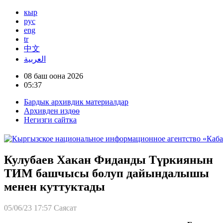
кыр
рус
eng
tr
中文
العربية
08 баш оона 2026
05:37
Бардык архивдик материалдар
Архивден издөө
Негизги сайтка
Кулубаев Хакан Фиданды Түркиянын
ТИМ башчысы болуп дайындалышы
менен куттуктады
05/06/23 17:57
Саясат