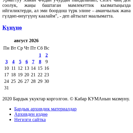
соолук, жаңы баштаган мамлекеттик кызматыңызда
ийгиликтерди, ал эми боордош түрк элине – аманчылык жана
гүлдөп-өнүгүүнү каалайм", - деп айтылат маалыматта.
Күнүнө
август 2026
Пн
Вт
Ср
Чт
Пт
Сб
Вс
1
2
3
4
5
6
7
8
9
10
11
12
13
14
15
16
17
18
19
20
21
22
23
24
25
26
27
28
29
30
31
2020 Бардык укуктар корголгон. © Кабар КУМАнын мазмуну.
Бардык архивдик материалдар
Архивден издөө
Негизги сайтка