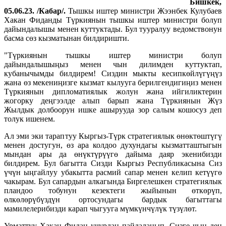
Бишкек,
05.06.23. /Кабар/.
Тышкы иштер министри Жээнбек Кулубаев
Хакан Фиданды Түркиянын тышкы иштер министри болуп
дайындалышы менен куттуктады. Бул тууралуу ведомствонун
басма сөз кызматынан билдиришти.
"Түркиянын тышкы иштер министри болуп
дайындалышыңыз менен чын дилимден куттуктап,
кубанычымды билдирем! Сиздин мыкты кесипкөйлүгүңүз
жана өз мекениңизге кызмат кылууга берилгендигиңиз менен
Түркиянын дипломатиялык жолун жана ийгиликтерин
жогорку деңгээлде алып барып жана Түркиянын Жүз
Жылдык долбоорун ишке ашырууда зор салым кошосуз деп
толук ишенем.
Ал эми эки тараптуу Кыргыз-Түрк стратегиялык өнөктөштүгү
менен достугун, өз ара колдоо духундагы кызматташтыгын
мындан ары да өнүктүрүүгө дайыма даяр экенибизди
билдирем. Бул багытта Сизди Кыргыз Республикасына Сиз
үчүн ыңгайлуу убакытта расмий сапар менен келип кетүүгө
чакырам. Бул сапардын алкагында Биргелешкен стратегиялык
пландоо тобунун кезектеги жыйынын өткөрүп,
өлкөлөрүбүздүн ортосундагы бардык багыттагы
мамилелерибизди карап чыгууга мүмкүнчүлүк түзүлөт.
Урматтуу Хакан Фидан учурдан пайдаланып, Сизге чың ден