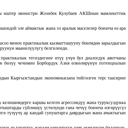
ы иштер министри Жээнбек Кулубаев АКШнын мамлекеттик
ондой эле аймактык жана эл аралык маселелер боюнча өз ара
жасоо менен практикалык кызматташууну бекемдөө зарылдыгын
руунун маанилүүлүгү белгиленди.
рактикалык тегиздигине өтүү үчүн бул диалогдук аянтчаны
н бөлүү чечимин Борбордук Азия өлкөлөрүнүн потенциалын
рдын Кыргызстандын экономикасына тийгизген терс таасирин
 келишимдерге каршы келген агрессивдүү жана туруксуздукка
артыштарды сүйлөшүү үстөлүндө гана чечүү боюнча өзгөрүүсүз
гө түзүүчү ар кандай сунуштарга даярдыгын жана ачыктыгын
үн ар тараптуу жардам көрсөтүүгө даяр экендигин билдирди.