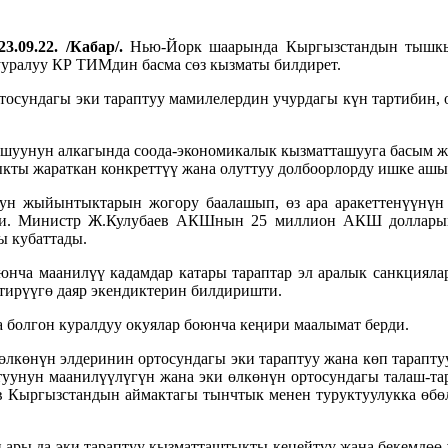
3.09.22. /Кабар/.
Нью-Йорк шаарында Кыргызстандын тышк
уралуу КР ТИМдин басма сөз кызматы билдирет.
сундагы эки тараптуу мамилелердин учурдагы күн тартибин, ош
ташуунун алкагында соода-экономикалык кызматташууга басым 
кты жараткан конкреттүү жана олуттуу долбоорлорду ишке ашы
н жыйынтыктарын жогору баалашып, өз ара аракеттенүүнүн п
шти. Министр Ж.Кулубаев АКШнын 25 миллион АКШ доллары
ы кубаттады.
юнча маанилүү кадамдар катары тараптар эл аралык санкцияла
тирүүгө даяр экендиктерин билдиришти.
болгон куралдуу окуялар боюнча кеңири маалымат берди.
лкөнүн элдеринин ортосундагы эки тараптуу жана көп тараптуу
атуунун маанилүүлүгүн жана эки өлкөнүн ортосундагы талаш-т
в Кыргызстандын аймактагы тынчтык менен туруктуулукка өбөл
 да эки тараптуу кызматташтыкты кеңейтүү жана бекемдөө үч