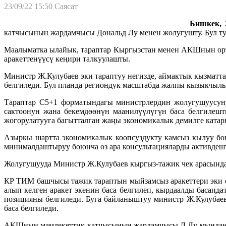
23/09/22 15:50
Саясат
Бишкек, 2
катчысынын жардамчысы Дональд Лу менен жолугушту. Бул ту
Маалыматка ылайык, тараптар Кыргызстан менен АКШнын орто
аракеттенүүсү кеңири талкуулашты.
Министр Ж.Кулубаев эки тараптуу негизде, аймактык кызмат
белгиледи. Бул планда региондук масштабда жалпы кызыкчылы
Тараптар С5+1 форматындагы министрлердин жолугушуусуну
сактоонун жана бекемдөөнүн маанилүүлүгүн баса белгиле
жогорулатууга багытталган жаңы экономикалык демилге катар
Азыркы шартта экономикалык коопсуздукту камсыз кылуу бо
минималдаштыруу боюнча өз ара консультацияларды активдеш
Жолугушууда Министр Ж.Кулубаев кыргыз-тажик чек арасында 
КР ТИМ башчысы тажик тараптын мыйзамсыз аракеттери эки ө
алып келген аракет экенин баса белгилеп, кырдаалды басаңд
позицияны белгиледи. Буга байланыштуу министр Ж.Кулубае
баса белгиледи.
АКШнын мамлекеттик катчысынын жардамчысы Д.Лу мындан ары