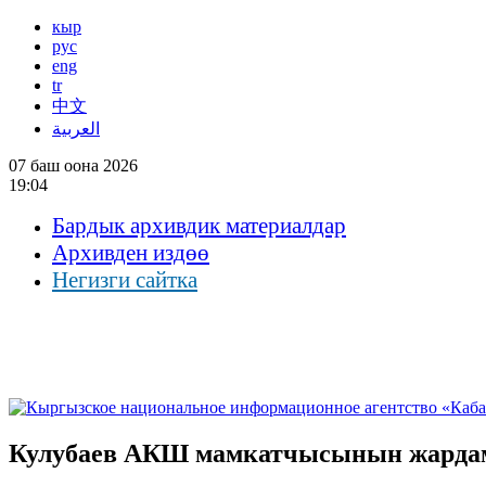
кыр
рус
eng
tr
中文
العربية
07 баш оона 2026
19:04
Бардык архивдик материалдар
Архивден издөө
Негизги сайтка
Кулубаев АКШ мамкатчысынын жардам