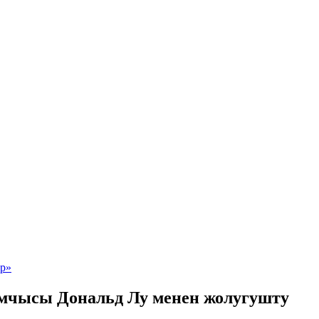
чысы Дональд Лу менен жолугушту