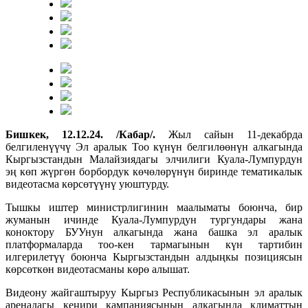
Бишкек, 12.12.24. /Кабар/.
Жыл сайын 11-декабрда
белгиленүүчү Эл аралык Тоо күнүн белгилөөнүн алкагында
Кыргызстандын Малайзиядагы элчилиги Куала-Лумпурдун
эң көп жүргөн борбордук көчөлөрүнүн биринде тематикалык
видеотасма көрсөтүүнү уюштурду.
Тышкы иштер министрлигинин маалыматы боюнча, бир
жуманын ичинде Куала-Лумпурдун тургундары жана
коноктору БУУнун алкагында жана башка эл аралык
платформаларда тоо-кен тармагынын күн тартибин
илгерилетүү боюнча Кыргызстандын алдыңкы позициясын
көрсөткөн видеотасманы көрө алышат.
Видеону жайгаштыруу Кыргыз Республикасынын эл аралык
аренадагы кеңири кампаниясынын алкагында климаттын