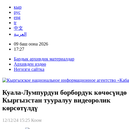
кыр
рус
eng
tr
中文
العربية
09 баш оона 2026
17:27
Бардык архивдик материалдар
Архивден издөө
Негизги сайтка
Куала-Лумпурдун борбордук көчөсүндө
Кыргызстан тууралуу видеоролик
көрсөтүлдү
12/12/24 15:25
Коом