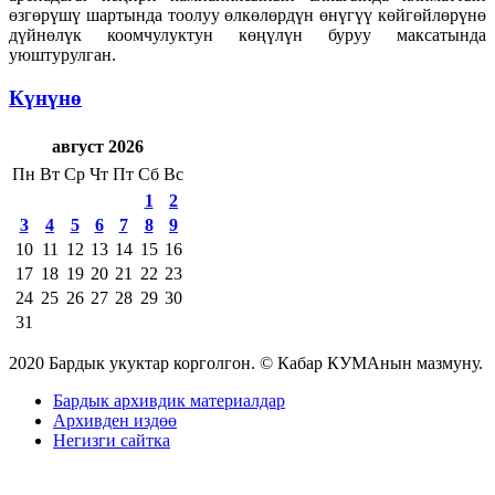
өзгөрүшү шартында тоолуу өлкөлөрдүн өнүгүү көйгөйлөрүнө
дүйнөлүк коомчулуктун көңүлүн буруу максатында
уюштурулган.
Күнүнө
август 2026
Пн
Вт
Ср
Чт
Пт
Сб
Вс
1
2
3
4
5
6
7
8
9
10
11
12
13
14
15
16
17
18
19
20
21
22
23
24
25
26
27
28
29
30
31
2020 Бардык укуктар корголгон. © Кабар КУМАнын мазмуну.
Бардык архивдик материалдар
Архивден издөө
Негизги сайтка