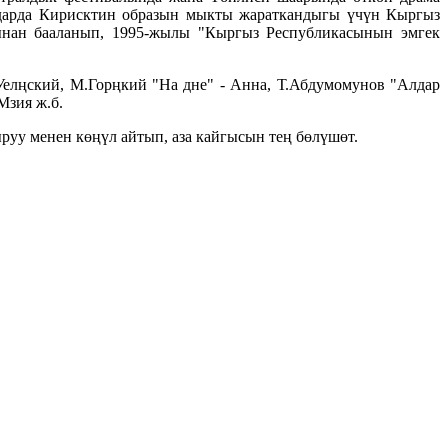
лдарда Кирисктин образын мыкты жараткандыгы үчүн Кыргыз
ынан бааланып, 1995-жылы "Кыргыз Республикасынын эмгек
Уелңский, М.Горңкий "На дне" - Анна, Т.Абдумомунов "Алдар
Мзия ж.б.
руу менен көңүл айтып, аза кайгысын тең бөлүшөт.