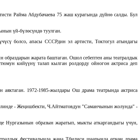
исти Райма Абдубачаева 75 жаш курагында дүйнө салды. Бул
ынын үй-бүлөсүндө туулган.
чүсү болсо, апасы СССРдин эл артисти, Токтогул атындагы
н образдарын жарата баштаган. Ошол себептен аны театралдык
стюмун кийүүнү талап кылган ролдорду ойногон актриса деп
 аяктаган. 1972-1985-жылдары Ош драма театрында актриса
клинде - Жеңишбекти, Ч.Айтматовдун "Саманчынын жолунда" -
нде Нургазынын образын жаратып, мыкты аткаргандыгы үчүн,
атралдык фестивалында жана Тбилиси шаарында өткөн драма