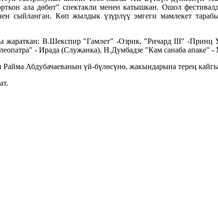
орткон ала дөбөт" спектакли менен катышкан. Ошол фестива
ен сыйланган. Көп жылдык үзүрлүү эмгеги мамлекет тараб
ы жараткан: В.Шекспир "Гамлет" -Озрик, "Ричард III" -Принц 
еопатра" - Ирада (Служанка), Н.Думбадзе "Кам санаба апаке" - 
и Райма Абдубачаеванын үй-бүлөсүнө, жакындарына терең кайгы
ат.