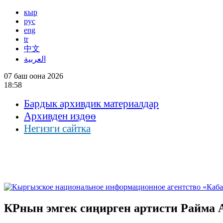
кыр
рус
eng
tr
中文
العربية
07 баш оона 2026
18:58
Бардык архивдик материалдар
Архивден издөө
Негизги сайтка
КРнын эмгек сиңирген артисти Райма 