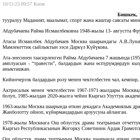
10/11/23 09:57
Коом
Бишкек, 1
тууралуу Маданият, маалымат, спорт жана жаштар саясаты ми
Абдубачаева Райма Исмаилбековна 1948-жылы 13- августта Фр
Атасы Исмаилбек Абдубачаев Москва шаарындагы А.В.Лунача
Мамлекеттик сыйлыктын ээси Даркүл Күйүкова.
Ата-энесинен таасирленген Райма Абдубачаева 7 жашында (19
амплуасын - “травести”, балдардын жана өспүрүмдөрдүн кы
аныкташкан.
Кийинчерээк балдардын ролу менен чектелбестен чал, кемпир, 
Актрисалык менен чектелбестен 1967-1971-жылдары Москвад
болуп, 1985-жылдан 2020-жылга чейин Кыргыз Улуттук академ
1963-жылы Москва шаарында өткөн декадага Академиялык дра
Жанболотту ойноп, күйөрмандардын арзуусуна айланган.
1978-жылы Москвага Ош облустук драма театрынын отчеттук
Кыргыз Республикасынын Жогорку Советинин Ардак Грамотсы
Ош облустук драма театрынын Москва шаарында өткөн отче