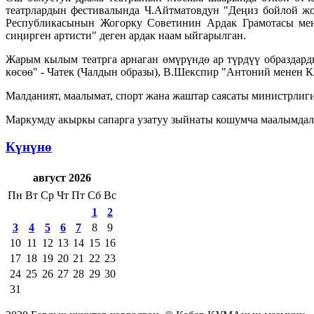
театрлардын фестивалында Ч.Айтматовдун "Деңиз бойлой ж
Республикасынын Жогорку Советинин Ардак Грамотасы мен
сиңирген артисти" деген ардак наам ыйгарылган.
Жарым кылым театрга арнаган өмүрүндө ар түрдүү образдард
көсөө" - Чатек (Чалдын образы), В.Шекспир "Антоний менен Кл
Малданият, маалымат, спорт жана жаштар саясаты министрлиг
Маркумду акыркы сапарга узатуу зыйнаты кошумча маалымдал
Күнүнө
август 2026
Пн
Вт
Ср
Чт
Пт
Сб
Вс
1
2
3
4
5
6
7
8
9
10
11
12
13
14
15
16
17
18
19
20
21
22
23
24
25
26
27
28
29
30
31