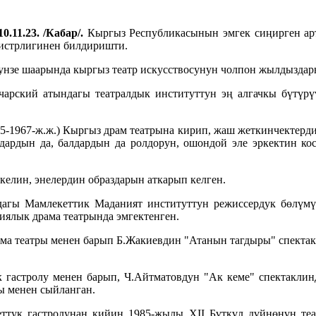
0.11.23. /Кабар/.
Кыргыз Республикасынын эмгек сиңирген арт
нистрлигинен билдиришти.
унзе шаарында кыргыз театр искусствосунун чолпон жылдыздар
рский атындагы театралдык институттун эң алгачкы бүтүрүү
55-1967-ж.ж.) Кыргыз драм театрына кирип, жаш жеткинчектерди
здардын да, балдардын да ролдорун, ошондой эле эркектин ко
келин, энелердин образдарын аткарып келген.
агы Мамлекеттик Маданият институттун режиссердук бөлүмүн
иялык драма театрында эмгектенген.
ма театры менен барып Б.Жакиевдин "Атанын тагдыры" спекта
 гастролу менен барып, Ч.Айтматовдун "Ак кеме" спектакли
 менен сыйланган.
ттук гастролунан кийин 1985-жылы XII Бүткүл дүйнөнүн те