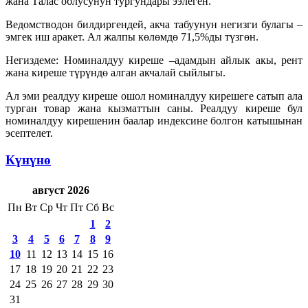
жана Талас облусунун тургундары ээлеген.
Ведомстводон билдиргендей, акча табуунун негизги булагы –
эмгек иш аракет. Ал жалпы көлөмдө 71,5%ды түзгөн.
Негиздеме: Номиналдуу киреше –адамдын айлык акы, рент
жана киреше түрүндө алган акчалай сыйлыгы.
Ал эми реалдуу киреше ошол номиналдуу кирешеге сатып ала
турган товар жана кызматтын саны. Реалдуу киреше бул
номиналдуу кирешенин баалар индексине болгон катышынан
эсептелет.
Күнүнө
август 2026
Пн
Вт
Ср
Чт
Пт
Сб
Вс
1
2
3
4
5
6
7
8
9
10
11
12
13
14
15
16
17
18
19
20
21
22
23
24
25
26
27
28
29
30
31