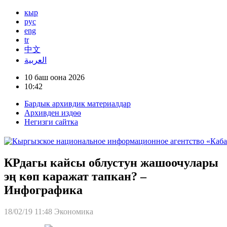
кыр
рус
eng
tr
中文
العربية
10 баш оона 2026
10:42
Бардык архивдик материалдар
Архивден издөө
Негизги сайтка
КРдагы кайсы облустун жашоочулары
эң көп каражат тапкан? –
Инфографика
18/02/19 11:48
Экономика