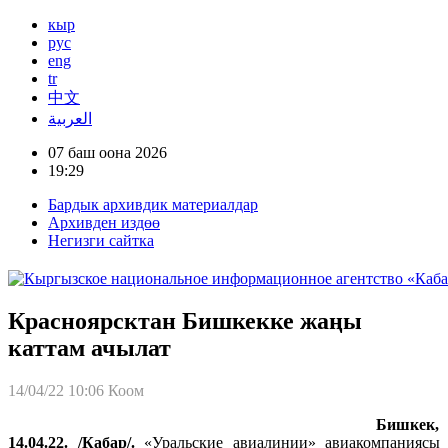
кыр
рус
eng
tr
中文
العربية
07 баш оона 2026
19:29
Бардык архивдик материалдар
Архивден издөө
Негизги сайтка
Красноярсктан Бишкекке жаңы
каттам ачылат
14/04/22 10:06
Коом
Бишкек,
14.04.22. /Кабар/.
«Уральские авиалинии» авиакомпаниясы