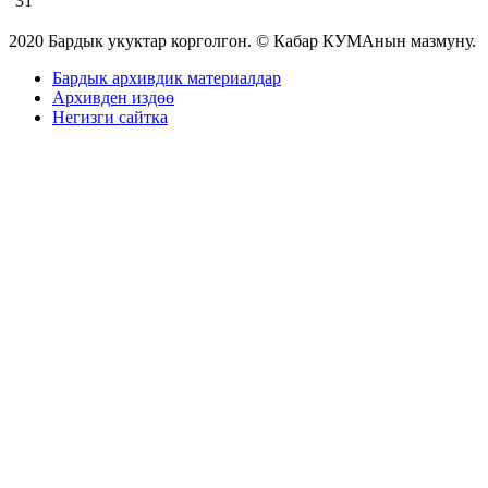
31
2020 Бардык укуктар корголгон. © Кабар КУМАнын мазмуну.
Бардык архивдик материалдар
Архивден издөө
Негизги сайтка