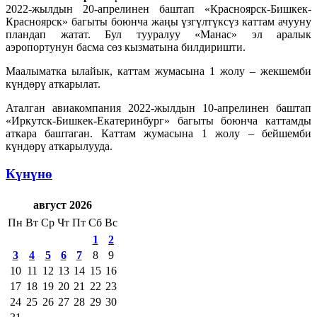
2022-жылдын 20-апрелинен баштап «Красноярск-Бишкек-
Красноярск» багыты боюнча жаңы үзгүлтүксүз каттам ачууну
пландап жатат. Бул тууралуу «Манас» эл аралык
аэропортунун басма сөз кызматына билдиришти.
Маалыматка ылайык, каттам жумасына 1 жолу – жекшемби
күндөрү аткарылат.
Аталган авиакомпания 2022-жылдын 10-апрелинен баштап
«Иркутск-Бишкек-Екатеринбург» багыты боюнча каттамды
аткара баштаган. Каттам жумасына 1 жолу – бейшемби
күндөрү аткарылууда.
Күнүнө
август 2026
Пн
Вт
Ср
Чт
Пт
Сб
Вс
1
2
3
4
5
6
7
8
9
10
11
12
13
14
15
16
17
18
19
20
21
22
23
24
25
26
27
28
29
30