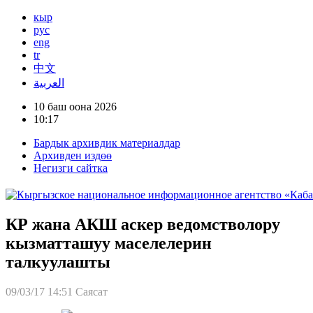
кыр
рус
eng
tr
中文
العربية
10 баш оона 2026
10:17
Бардык архивдик материалдар
Архивден издөө
Негизги сайтка
КР жана АКШ аскер ведомстволору
кызматташуу маселелерин
талкуулашты
09/03/17 14:51
Саясат