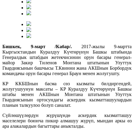
Бишкек, 9-март /Кабар/.
2017-жылы 9-мартта
Кыргызстандын Куралдуу Күчтөрүнүн Башкы штабында
Генералдык штабдын жетекчисинин орун басары генерал-
майор Закир Тиленов Монтана штатынын Улуттук
Гвардиясынын башчысы Т.Квинни жана АКШнын Борбордук
командачы орун басары генерал Браун менен жолугушту.
КР ККБШнын басма сөз кызматы билдиргендей,
жолугушуунун максаты – КР Куралдуу Күчтөрүнүн Башкы
штабы менен АКШнын Монтана штатынын Улуттук
Гвардиясынын ортосундагы аскердик кызматташуулардын
планын талкуулоо болуп саналат.
Сүйлөшүүлөрдүн жүрүшүндө аскердик кызматташуу
маселелери боюнча пикир алмашуу жүрүп, мындан аркы өз
ара алакалардын багыттары аныкталды.