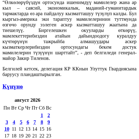
“Өлкөлөрүбүздүн ортосунда ишенимдүү мамилелер жана ар
кыл – саясий, экономикалык, маданий-гуманитардык
тармактарда өз ара пайдалуу кызматташуу түзүлүп калды. Бул
кыргыз-америка эки тараптуу мамилелеринин туттмунда
өзгөчо орунду ээлеген аскер кызматташуу жаатына да
тиешелүү. Биргелешкен окууларды өткөрүү,
мамлекеттерибиздин атайын дайындоодогу куралдуу
күчтөрүнүн тажрыйба алмашуудары аскер
кызматкерлерибиздин ортосундагы бекем достук
мамилелерин түзүүнүн шарттайт”, - деп белгиледи генерал-
майор Закир Тиленов.
Белгилей кетсек, делегация КР ККнын Улуттук Гвардиясына
баруусу пландаштырылган.
Күнүнө
август 2026
Пн
Вт
Ср
Чт
Пт
Сб
Вс
1
2
3
4
5
6
7
8
9
10
11
12
13
14
15
16
17
18
19
20
21
22
23