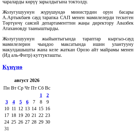
чараларды көрүү зарылдыгына токтолду.
Жолугушуунун жүрүшүндө министрдин орун басары
А.Артыкбаев сауд тарапка САП менен мамилелерди тескеген
Төртүнчү саясий департаменттин жаңы директору Авазбек
Атахановду тааныштырды.
Жолугушуунун жыйынтыгында тараптар кыргыз-сауд
мамилелерин чыңдоо максатында ишин улантууну
макулдашышты жана келе жаткан Орозо айт майрамы менен
(Ид аль-Фитр) куттукташты.
Күнүнө
август 2026
Пн
Вт
Ср
Чт
Пт
Сб
Вс
1
2
3
4
5
6
7
8
9
10
11
12
13
14
15
16
17
18
19
20
21
22
23
24
25
26
27
28
29
30
31