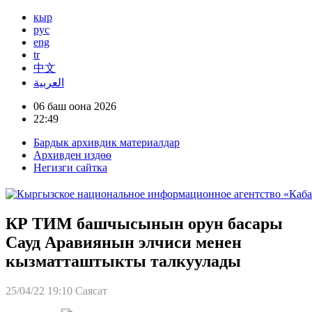
кыр
рус
eng
tr
中文
العربية
06 баш оона 2026
22:49
Бардык архивдик материалдар
Архивден издөө
Негизги сайтка
КР ТИМ башчысынын орун басары
Сауд Аравиянын элчиси менен
кызматташтыкты талкуулады
25/04/22 19:10
Саясат