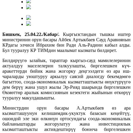
Бишкек, 25.04.22./Кабар/.
Кыргызстандын тышкы иштер
министринин орун басары Айбек Артыкбаев Сауд Аравиянын
КРдагы элчиси Ибрахим бин Ради Аль-Радини кабыл алды.
Бул тууралуу КР ТИМдин маалымат кызматы билдирет.
Билдирүүгө ылайык, тараптар кыргыз-сауд мамилелеринин
актуалдуу маселелерин талкуулашты, биргелешкен күч-
аракеттерди бийик жана жогорку деңгээлдеги өз ара иш-
чараларды уюштуруу аркылуу саясий диалогду бекемдөөгө
багыттоо, соода-экономикалык кызматташтыкты өнүктүрүүгө
дем берүү жана ушул жылы Эр-Рияд шаарында биргелешкен
Өкмөттөр аралык комиссиянын кезектеги жыйынын өткөрүү
тууралуу макулдашышты.
Министрдин орун басары А.Артыкбаев өз ара
кызматташуунун келишимдик-укуктук базасын кеңейтүү,
ошондой эле эки өлкөнүн ортосундагы соода-экономикалык
байланыштарды жогорулатуу жана инвестициялык
кызматташтыкты активдештирүү боюнча биргелешкен