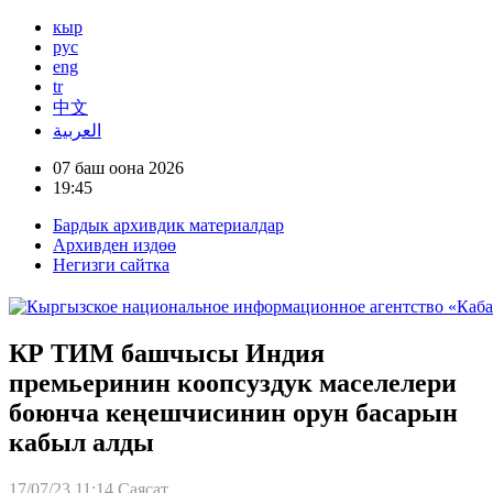
кыр
рус
eng
tr
中文
العربية
07 баш оона 2026
19:45
Бардык архивдик материалдар
Архивден издөө
Негизги сайтка
КР ТИМ башчысы Индия
премьеринин коопсуздук маселелери
боюнча кеңешчисинин орун басарын
кабыл алды
17/07/23 11:14
Саясат