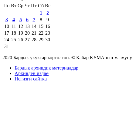
Пн
Вт
Ср
Чт
Пт
Сб
Вс
1
2
3
4
5
6
7
8
9
10
11
12
13
14
15
16
17
18
19
20
21
22
23
24
25
26
27
28
29
30
31
2020 Бардык укуктар корголгон. © Кабар КУМАнын мазмуну.
Бардык архивдик материалдар
Архивден издөө
Негизги сайтка