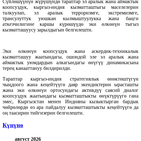
Сүйлөшүүнүн жүрүшүндө тараптар эл аралык жана аймактык
коопсуздук, кыргыз-индия кызматташтыгы маселелерин
талкуулап, эл аралык терроризмге, экстремизмге,
трансулуттук уюшкан кылмыштуулукка жана баңги
аткезчилигине каршы күрөшүүдө эки өлкөнүн тыгыз
кызматташуусу зарылдыгын белгилешти.
Эки өлкөнүн коопсуздук жана аскердик-техникалык
кызматташуу жаатындагы, ошондой эле эл аралык жана
аймактык уюмдардын алкагындагы өнүгүү динамикасына
терең канааттануу билдирилди.
Тараптар кыргыз-индия стратегиялык өнөктөштүгүн
чыңдоого жана кеңейтүүгө даяр экендиктерин ырасташты
жана эки өлкөнүн ортосундагы активдүү саясий диалог
коопсуздук жаатындагы кызматташтыкты өнүктүрүүгө гана
эмес, Кыргызстан менен Индияны кызыктырган бардык
чөйрөлөрдө өз ара пайдалуу кызматташтыкты кеңейтүүгө да
оң таасирин тийгизерин белгилешти.
Күнүнө
август 2026