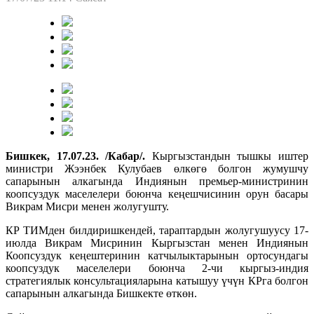
Бишкек, 17.07.23. /Кабар/.
Кыргызстандын тышкы иштер
министри Жээнбек Кулубаев өлкөгө болгон жумушчу
сапарынын алкагында Индиянын премьер-министринин
коопсуздук маселелери боюнча кеңешчисинин орун басары
Викрам Мисри менен жолугушту.
КР ТИМден билдиришкендей, тараптардын жолугушуусу 17-
июлда Викрам Мисринин Кыргызстан менен Индиянын
Коопсуздук кеңештеринин катчылыктарынын ортосундагы
коопсуздук маселелери боюнча 2-чи кыргыз-индия
стратегиялык консультацияларына катышуу үчүн КРга болгон
сапарынын алкагында Бишкекте өткөн.