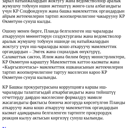
зарыл натыйжалардын жоктугу жана ведомстволоор аралык
жумушчу тобунун ишин жетиштүү жөнгө сала албагандыгы
үчүн КР Соцфондунун жана башка мамлекеттик органдардын
айрым жетекчилерин тартип жоопкерчилигине чакырууну КР
Өкмөтүнө сунуш кылды.
Ошону менен бирге, Планда белгиленген иш чараларды
аткаруунун мөөнөттөрүн создуктурганы жана ведомстволор
аралык жумушчу тобунун ишинде оң натыйжалардын
жоктугу үчүн иш-чараларды кошо аткаруучу мамлекеттик
органдардын – Эмгек жана социалдык өнүктүрүү,
Саламаттык сактоо, Илим жана билим берүү министрликтери,
КР Өкмөтүнө караштуу Мамлекеттик каттоо кызматы жана
«Кыргызпочтасы» мамлекеттик ишканасынын жетекчилерин
тартип жоопкерчилигине тартуу маселесин кароо КР
Өкмөтүнө сунуш кылынды.
КР Башкы прокуратурасына коррупцияга каршы иш-
чараларды талаптагыдай аткарбагандыгы жана тийиштүү
отчеттерду даярдоо маселесине формалдуу мамиле
жасагандыгы фактысы боюнча жогоруда көрсөтүлгөн Планды
аткаруучу жана кошо аткаруучу мамлекеттик органдардын
кызмат адамдарына белгиленген тартипте прокурордук
реакция кылуу актысын киргизүү сунуш кылынды.