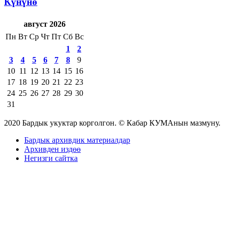
Күнүнө
август 2026
Пн
Вт
Ср
Чт
Пт
Сб
Вс
1
2
3
4
5
6
7
8
9
10
11
12
13
14
15
16
17
18
19
20
21
22
23
24
25
26
27
28
29
30
31
2020 Бардык укуктар корголгон. © Кабар КУМАнын мазмуну.
Бардык архивдик материалдар
Архивден издөө
Негизги сайтка