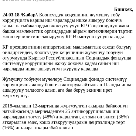
Бишкек,
24.03.18 /Кабар/.
Коопсуздук кеңешинин жумушчу тобу
коррпуцияга каршы иш-чараларды ишке ашыруу боюнча
зарыл натыйжалардын жоктугу үчүн КР Соцфондунун жана
башка мамлекеттик органдардын айрым жетекчилерин тартип
жоопкерчилигине чакырууну КР Өкмөтүнө сунуш кылды.
КР президентинин аппаратынын маалыматтык саясат бөлүмү
билдиргендей, Коопсуздук кеңешинин жумушчу тобунун
отурумунда Кыргыз Республикасынын Социалдык фондунда
системдүү коррупцияны жоюу боюнча кадам сайын иш-
чараларды ишке ашыруунун жүрүшү каралды.
Жумушчу тобунун мүчөлөрү Социалдык фонддо системдүү
коррупцияны жоюу боюнча жогоруда айтылган Планды ишке
ашырууну талдоого алып, ага баа берүү экинчи ирет
жүргүзүштү.
2018-жылдын 12-мартында жүргүзүлгөн акыркы байкоонун
натыйжасында мерчемделген 25 антикоррупциялык иш-
чаралардын тогузу (48%) аткарылган, ал эми он экиси (36%)
аткарылган эмес, кошо атакруучулардын деңгээлинде төрт
(16%) иш-чара аткарылбай калган.