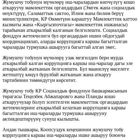
Жумушчу тобунун мүчөлөрү иш-чаралардын көпчүлүгү кошо
аткаруучу мамлекеттик органдардын (Эмгек жана социалдык
өнүктүрүү, Саламаттык сактоо, Илим жана билим берүү
министрликтери, КР Өкмөтүнө караштуу Мамлекеттик каттоо
кызматы жана «Кыргызпочтасы» мамлекеттик ишканасы)
тарабынан аткарылбай калганын белгилешти. Социалдык
фонддун жетекчилиги бул органдардын ишин ойдогудай
координациялап, аларды коррупцияга каршы багытталган
чараларды турмушка ашырууга багыттай алган эмес.
Жумушчу тобунун мүчөлөрү узак мезгилден бери мурда
аткарылбай калган коррупцияга каршы иш-чаралар дагы эле
аткарылбай жатканын белгилешти. Бул маанилүү маселеге
жетиштүү көңүл бурулбай жатканын жана аткаруу
тартибинин төмөндүгүн көрсөтөт.
Жумушчу тобу КР Социалдык фондунун башкармасынын
төрагасы Теңизбек Абжапаровго жана Планды кошо
аткаруучулар болуп эсептелген мамлекеттик органдардын
жетекчилерине аткарылбай келаткан коррупцияга каршы
багытталган иш-чараларды турмушка ашырууну
активдештирүүнү сунуш кылышты.
Андан тышкары, Коопсуздук кеңешинин жумушчу тобу
коррпуцияга каршы иш-чараларды ишке ашыруу боюнча