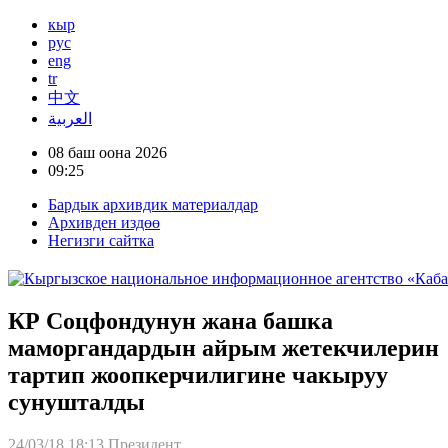
кыр
рус
eng
tr
中文
العربية
08 баш оона 2026
09:25
Бардык архивдик материалдар
Архивден издөө
Негизги сайтка
КР Соцфондунун жана башка
маморгандардын айрым жетекчилерин
тартип жоопкерчилигине чакыруу
сунушталды
24/03/18 18:13
Президент