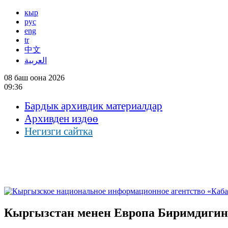
кыр
рус
eng
tr
中文
العربية
08 баш оона 2026
09:36
Бардык архивдик материалдар
Архивден издөө
Негизги сайтка
Кыргызстан менен Европа Биримдигин