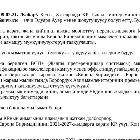
9.02.21. /Кабар/.
Кечээ, 8-февралда КР Тышкы иштер минист
шчысы – элчи Эдуард Ауэр менен жолугушуусу болуп өттү. Бул
 карата жана кийинки кыска мөөнөттүү перспективаларга 
ерин, тактап айтканда Европа Биримдигинин мамлекеттик башк
а алмашуу мүмкүнчүлүктөрүн талкуулашты.
үн кызматташуунун төмөнкү актуалдуу аспектилерине бурду:
на берилген ВСП+ (Жалпы преференциялар системасы) ма
фикациялоо маселелерин камтуу менен эффективдүү пайдалануу
ын бири катары каралып жаткан «Европа Биримдиги – Борбор
и жарым жылдыгында Борбордук Азия мамлекеттеринин премьер
өрүнүн катышуусунда өтүүсү күтүлүүдө);
граммалык ишмердигинин, анын ичинде ЕБдин көп жылдык инд
чылыктуу багыттарына.
елер боюнча маалымат берди:
ы КРнын аймагында пландалып жаткан долбоорлор;
 Европа Биримдигинин 2021-2027-жылдарга карата КР үчүн К