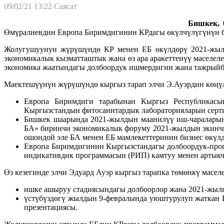
09/02/21 13:22
Саясат
Бишкек, 0
Өмүралиевдин Европа Биримдигинин КРдагы өкүлчүлүгүнүн ба
Жолугушуунун жүрүшүндө КР менен ЕБ өкүлдөрү 2021-жылга
экономикалык кызматташтык жана өз ара аракеттенүү маселел
экономика жаатындагы долбоордук ишмердигин жана тажрыйб
Маектешүүнүн жүрүшүндө кыргыз тарап элчи Э.Ауэрдин көңүл
Европа Биримдиги тарабынан Кыргыз Республикасы
Кыргызстандын фитосанитардык лабораторияларын серти
Бишкек шаарында 2021-жылдын маанилүү иш-чараларын
БА» биринчи экономикалык форуму 2021-жылдын экинч
ошондой эле БА менен ЕБ мамлекеттеринин бизнес өкүлд
Европа Биримдигинин Кыргызстандагы долбоордук-про
индикативдик программасын (РИП) камтуу менен артык
Өз кезегинде элчи Эдуард Ауэр кыргыз тарапка төмөнкү масел
ишке ашыруу стадиясындагы долбоорлор жана 2021-жыл
үстүбүздөгү жылдын 9-февралында уюштурулуп жаткан
презентациясы.