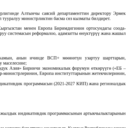
рлигинде Алтынчы саясий департаменттин директору Эрмек
 тууралуу министрликтин басма сөз кызматы билдирет.
Кыргызстан менен Европа Биримдигинин ортосундагы соода-
аруу системасын реформалоо, адамзатты өнүктүрүү жана жашыл
камын, анын ичинде ВСП+ мөөнөтүн узартуу шарттарын,
 маселесине;
дук Азия» Биринчи экономикалык форумун өткөрүүгө («ЕБ –
-министрлеринин, Европа институттарынын жетекчилеринин,
икативдик программасын (2021-2027 КИП) жана регионалдык
өп жылдык индикативдик программасынын артыкчылыктарынын