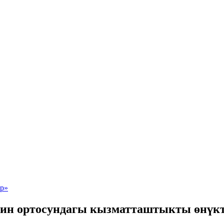
ин ортосундагы кызматташтыкты өнүкт