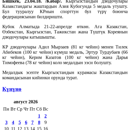
Бишкек, 23.04.18. /Кабар/.
Кыргызстандын дзюдочулары
Казакстандагы жаштардын Азия Кубогунда 5 медаль утушту.
Бул тууралуу КРнын спорттун бул түрү боюнча
федерациясынан билдиришти.
Кубок Алматыда 21-22-апрелде өткөн. Ага Казакстан,
Өзбекстан, Кыргызстан, Тажикстан жана Түштүк Кореянын
дзюдочулары катышышты.
КР дзюдочулары Адил Мырзаев (81 кг чейин) менен Тилек
Абибеков (100 кг чейин) күмүш медаль, Эртур Турдубаев (66
кг чейин), Керим Казатов (100 кг чейин) жана Дарья
Тимофеева (78 кг чейин) коло медалдын ээси болушту.
Медалдык эсепте Кыргызстандын курамасы Казакстандын
командасынан кийинки орунда турат.
Күнүнө
август 2026
Пн
Вт
Ср
Чт
Пт
Сб
Вс
1
2
3
4
5
6
7
8
9
10
11
12
13
14
15
16