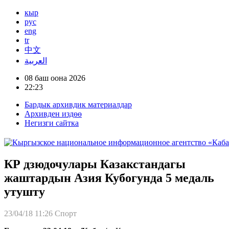
кыр
рус
eng
tr
中文
العربية
08 баш оона 2026
22:23
Бардык архивдик материалдар
Архивден издөө
Негизги сайтка
КР дзюдочулары Казакстандагы
жаштардын Азия Кубогунда 5 медаль
утушту
23/04/18 11:26
Спорт