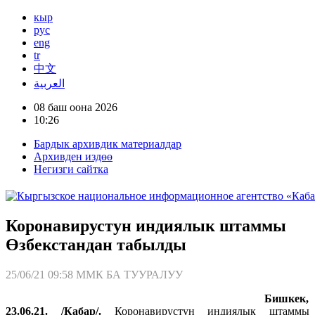
кыр
рус
eng
tr
中文
العربية
08 баш оона 2026
10:26
Бардык архивдик материалдар
Архивден издөө
Негизги сайтка
Коронавирустун индиялык штаммы
Өзбекстандан табылды
25/06/21 09:58
ММК БА ТУУРАЛУУ
Бишкек,
23.06.21. /Кабар/.
Коронавирустун индиялык штаммы