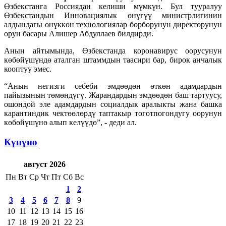
Өзбекстанга Россиядан келиши мүмкүн. Бул тууралуу
Өзбекстандын Инновациялык өнүгүү министрлигинин
алдындагы өнүккөн технологиялар борборунун директорунун
орун басары Алишер Абдуллаев билдирди.
Анын айтымында, Өзбекстанда коронавирус оорусунун
көбөйүшүндө аталган штаммдын таасири бар, бирок анчалык
кооптуу эмес.
“Анын негизги себеби эмдөөдөн өткөн адамдардын
пайызынын төмөндүгү. Жарандардын эмдөөдөн баш тартуусу,
ошондой эле адамдардын социалдык аралыкты жана башка
карантиндик чектөөлөрдү таптакыр тоготпогондугу оорунун
көбөйүшүнө алып келүүдө”, - деди ал.
Күнүнө
август 2026
Пн
Вт
Ср
Чт
Пт
Сб
Вс
1
2
3
4
5
6
7
8
9
10
11
12
13
14
15
16
17
18
19
20
21
22
23