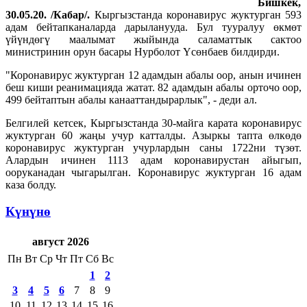
Бишкек,
30.05.20. /Кабар/.
Кыргызстанда коронавирус жуктурган 593
адам бейтапканаларда дарыланууда. Бул тууралуу өкмөт
үйүндөгү маалымат жыйында саламаттык сактоо
министринин орун басары Нурболот Үсөнбаев билдирди.
"Коронавирус жуктурган 12 адамдын абалы оор, анын ичинен
беш киши реанимацияда жатат. 82 адамдын абалы орточо оор,
499 бейтаптын абалы канааттандырарлык", - деди ал.
Белгилей кетсек, Кыргызстанда 30-майга карата коронавирус
жуктурган 60 жаңы учур катталды. Азыркы тапта өлкөдө
коронавирус жуктурган учурлардын саны 1722ни түзөт.
Алардын ичинен 1113 адам коронавирустан айыгып,
ооруканадан чыгарылган. Коронавирус жуктурган 16 адам
каза болду.
Күнүнө
август 2026
Пн
Вт
Ср
Чт
Пт
Сб
Вс
1
2
3
4
5
6
7
8
9
10
11
12
13
14
15
16