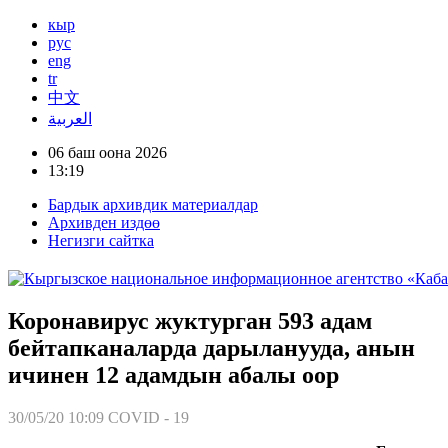
кыр
рус
eng
tr
中文
العربية
06 баш оона 2026
13:19
Бардык архивдик материалдар
Архивден издөө
Негизги сайтка
Коронавирус жуктурган 593 адам
бейтапканаларда дарыланууда, анын
ичинен 12 адамдын абалы оор
30/05/20 10:09
COVID - 19