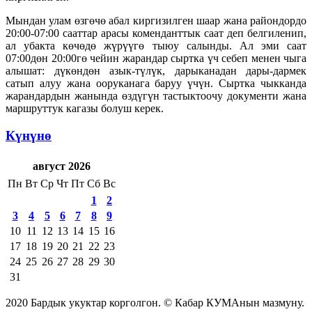
Мындан улам өзгөчө абал киргизилген шаар жана райондордо
20:00-07:00 сааттар арасы коменданттык саат деп белгиленип,
ал убакта көчөдө жүрүүгө тыюу салынды. Ал эми саат
07:00дөн 20:00гө чейин жарандар сыртка үч себеп менен чыга
алышат: дүкөндөн азык-түлүк, дарыканадан дары-дармек
сатып алуу жана ооруканага баруу үчүн. Сыртка чыкканда
жарандардын жанында өздүгүн тастыктоочу документи жана
маршруттук кагазы болуш керек.
Күнүнө
август 2026
Пн
Вт
Ср
Чт
Пт
Сб
Вс
1
2
3
4
5
6
7
8
9
10
11
12
13
14
15
16
17
18
19
20
21
22
23
24
25
26
27
28
29
30
31
2020 Бардык укуктар корголгон. © Кабар КУМАнын мазмуну.