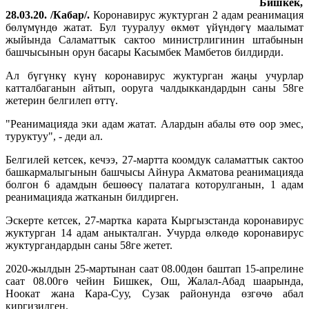
Бишкек,
28.03.20. /Кабар/.
Коронавирус жуктурган 2 адам реанимация
бөлүмүндө жатат. Бул тууралуу өкмөт үйүндөгү маалымат
жыйында Саламаттык сактоо министрлигинин штабынын
башчысынын орун басары Касымбек Мамбетов билдирди.
Ал бүгүнкү күнү коронавирус жуктурган жаңы учурлар
катталбаганын айтып, ооруга чалдыккандардын саны 58ге
жетерин белгилеп өттү.
"Реанимацияда эки адам жатат. Алардын абалы өтө оор эмес,
туруктуу", - деди ал.
Белгилей кетсек, кечээ, 27-мартта коомдук саламаттык сактоо
башкармалыгынын башчысы Айнура Акматова реанимацияда
болгон 6 адамдын бешөөсү палатага которулганын, 1 адам
реанимацияда жатканын билдирген.
Эскерте кетсек, 27-мартка карата Кыргызстанда коронавирус
жуктурган 14 адам аныкталган. Учурда өлкөдө коронавирус
жуктургандардын саны 58ге жетет.
2020-жылдын 25-мартынан саат 08.00дөн баштап 15-апрелине
саат 08.00гө чейин Бишкек, Ош, Жалал-Абад шаарында,
Ноокат жана Кара-Суу, Сузак районунда өзгөчө абал
киргизилген.