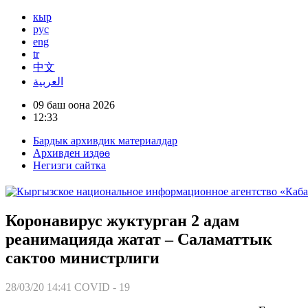
кыр
рус
eng
tr
中文
العربية
09 баш оона 2026
12:33
Бардык архивдик материалдар
Архивден издөө
Негизги сайтка
Коронавирус жуктурган 2 адам
реанимацияда жатат – Саламаттык
сактоо министрлиги
28/03/20 14:41
COVID - 19