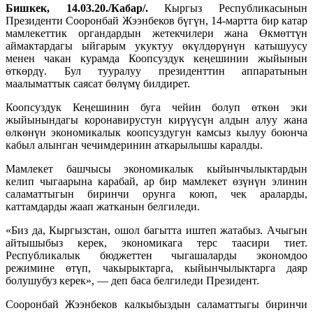
Бишкек, 14.03.20./Кабар/.
Кыргыз Республикасынын
Президенти Сооронбай Жээнбеков бүгүн, 14-мартта бир катар
мамлекеттик органдардын жетекчилери жана Өкмөттүн
аймактардагы ыйгарым укуктуу өкүлдөрүнүн катышуусу
менен чакан курамда Коопсуздук кеңешинин жыйынын
өткөрдү. Бул тууралуу президенттин аппаратынын
маалыматтык саясат бөлүмү билдирет.
Коопсуздук Кеңешинин буга чейин болуп өткөн эки
жыйынындагы коронавирустун кирүүсүн алдын алуу жана
өлкөнүн экономикалык коопсуздугун камсыз кылуу боюнча
кабыл алынган чечимдеринин аткарылышы каралды.
Мамлекет башчысы экономикалык кыйынчылыктардын
келип чыгаарына карабай, ар бир мамлекет өзүнүн элинин
саламаттыгын биринчи орунга коюп, чек араларды,
каттамдарды жаап жатканын белгиледи.
«Биз да, Кыргызстан, ошол багытта иштеп жатабыз. Ачыгын
айтышыбыз керек, экономикага терс таасири тиет.
Республикалык бюджеттен чыгашаларды экономдоо
режимине өтүп, чакырыктарга, кыйынчылыктарга даяр
болушубуз керек», — деп баса белгиледи Президент.
Сооронбай Жээнбеков калкыбыздын саламаттыгы биринчи