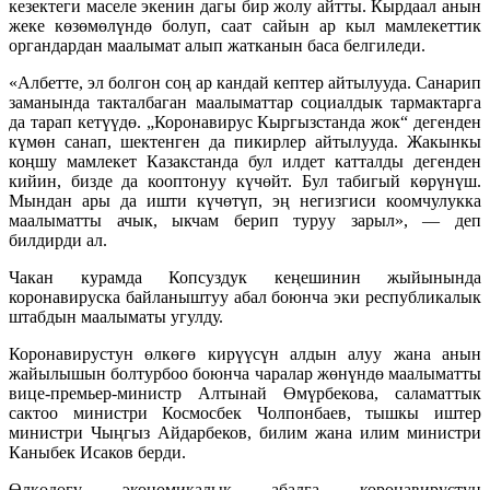
кезектеги маселе экенин дагы бир жолу айтты. Кырдаал анын
жеке көзөмөлүндө болуп, саат сайын ар кыл мамлекеттик
органдардан маалымат алып жатканын баса белгиледи.
«Албетте, эл болгон соң ар кандай кептер айтылууда. Санарип
заманында такталбаган маалыматтар социалдык тармактарга
да тарап кетүүдө. „Коронавирус Кыргызстанда жок“ дегенден
күмөн санап, шектенген да пикирлер айтылууда. Жакынкы
коңшу мамлекет Казакстанда бул илдет катталды дегенден
кийин, бизде да кооптонуу күчөйт. Бул табигый көрүнүш.
Мындан ары да ишти күчөтүп, эң негизгиси коомчулукка
маалыматты ачык, ыкчам берип туруу зарыл», — деп
билдирди ал.
Чакан курамда Копсуздук кеңешинин жыйынында
коронавируска байланыштуу абал боюнча эки республикалык
штабдын маалыматы угулду.
Коронавирустун өлкөгө кирүүсүн алдын алуу жана анын
жайылышын болтурбоо боюнча чаралар жөнүндө маалыматты
вице-премьер-министр Алтынай Өмүрбекова, саламаттык
сактоо министри Космосбек Чолпонбаев, тышкы иштер
министри Чыңгыз Айдарбеков, билим жана илим министри
Каныбек Исаков берди.
Өлкөдөгү экономикалык абалга коронавирустун