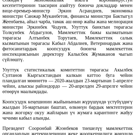
кесепеттеринин таасирин азайтуу боюнча докладдар менен
вице-премьер-министр Эркин Асрандиев, экономика
министри Санжар Муканбетов, финансы министри Бактыгүл
Жеенбаева, айыл чарба, тамак аш өнөр жайы жана мелиорация
министри Эркинбек Чодуев, Улуттук банктын төрагасы
Толкунбек Абдыгулов, Мамлекеттик бажы кызматынын
төрагасы Алтынбек Торутаев, Мамлекеттик салык
кызматынын төрагасы Кабыл Абдалиев, Ветеринардык жана
фитосанитардык коопсуздук боюнча мамлекеттик
инспекциясынын директору Калысбек Жумаканов чыгып
сүйлөштү.
Улуттук статистикалык комитеттин төрагасы Акылбек
Султанов Кыргызстандын калкын каттоо буга чейин
пландалган мөөнөттө — 2020-жылдын 23-мартынан 1-апрелге
чейин, алыскы райондордо — 20-апрелден 29-апрелге чейин
өтөөрүн маалымдады.
Коопсуздук кеңешинин жыйынынын жүрүшүндө үстүбүздөгү
жылдын 16-мартынан баштап, өлкөнүн бардык мектептерин
жана жогорку окуу жайларын үч жумага карантинге жабуу
чечими кабыл алынды.
Президент Сооронбай Жээнбеков тиешелүү мамлекеттик
органдардын жетекчилеринин жеке жоопкерчилиги жөнүндө