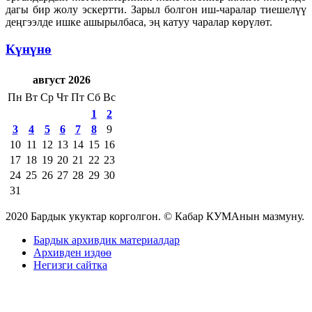
дагы бир жолу эскертти. Зарыл болгон иш-чаралар тиешелүү
деңгээлде ишке ашырылбаса, эң катуу чаралар көрүлөт.
Күнүнө
август 2026
Пн
Вт
Ср
Чт
Пт
Сб
Вс
1
2
3
4
5
6
7
8
9
10
11
12
13
14
15
16
17
18
19
20
21
22
23
24
25
26
27
28
29
30
31
2020 Бардык укуктар корголгон. © Кабар КУМАнын мазмуну.
Бардык архивдик материалдар
Архивден издөө
Негизги сайтка