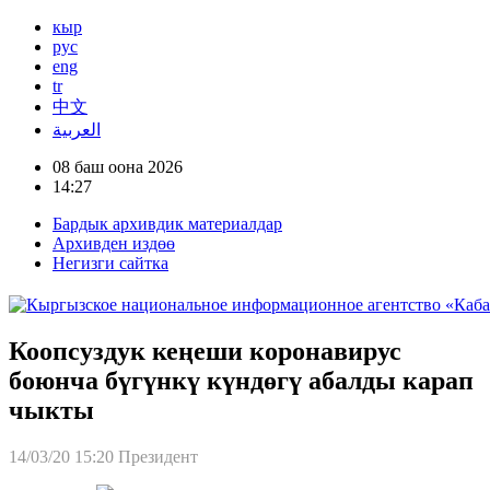
кыр
рус
eng
tr
中文
العربية
08 баш оона 2026
14:27
Бардык архивдик материалдар
Архивден издөө
Негизги сайтка
Коопсуздук кеңеши коронавирус
боюнча бүгүнкү күндөгү абалды карап
чыкты
14/03/20 15:20
Президент