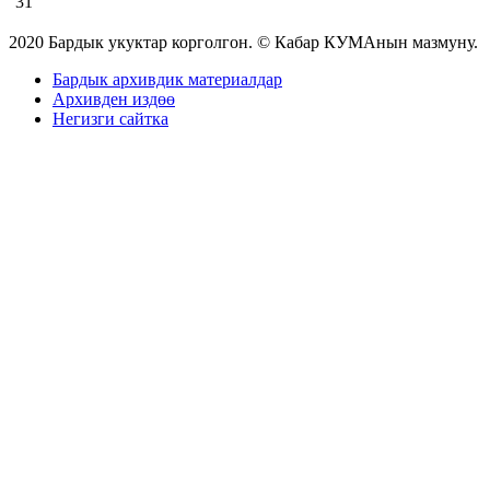
31
2020 Бардык укуктар корголгон. © Кабар КУМАнын мазмуну.
Бардык архивдик материалдар
Архивден издөө
Негизги сайтка