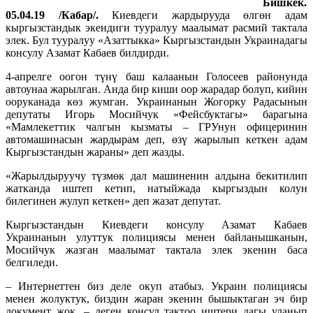
Бишкек.
05.04.19 /Кабар/.
Киевдеги жардырууда өлгөн адам
кыргызстандык экендиги тууралуу маалымат расмий тактала
элек. Бул тууралуу «Азаттыкка» Кыргызстандын Украинадагы
консулу Азамат Кабаев билдирди.
4-апрелге оогон түнү баш калаанын Голосеев районунда
автоунаа жарылган. Анда бир киши оор жарадар болуп, кийин
ооруканада көз жумган. Украинанын Жогорку Радасынын
депутаты Игорь Мосийчук «Фейсбуктагы» барагына
«Мамлекеттик чалгын кызматы – ГРУнун офицеринин
автомашинасын жардырам деп, өзү жарылып кеткен адам
Кыргызстандын жараны» деп жазды.
«Жарылдыруучу түзмөк дал машиненин алдына бекитилип
жатканда иштеп кетип, натыйжада кыргыздын колун
билегинен жулуп кеткен» деп жазат депутат.
Кыргызстандын Киевдеги консулу Азамат Кабаев
Украинанын улуттук полициясы менен байланышканын,
Мосийчук жазган маалымат тактала элек экенин баса
белгиледи.
– Интернеттен биз деле окуп атабыз. Украин полициясы
менен жолуктук, биздин жаран экенин бышыктаган эч бир
документ жок, – деген консул тактоо иштери дагы уланып