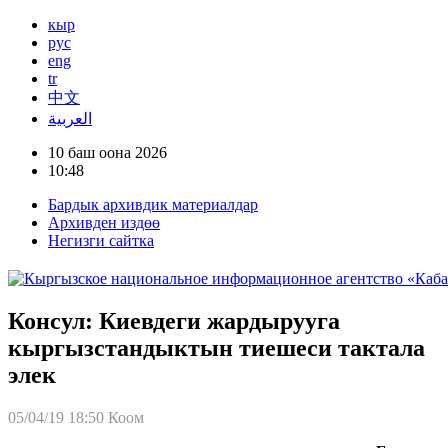
кыр
рус
eng
tr
中文
العربية
10 баш оона 2026
10:48
Бардык архивдик материалдар
Архивден издөө
Негизги сайтка
Консул: Киевдеги жардырууга
кыргызстандыктын тиешеси тактала
элек
05/04/19 18:50
Коом