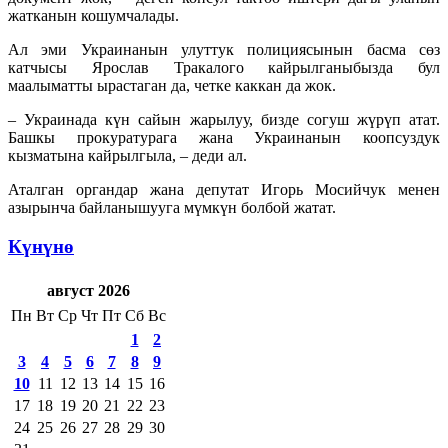
жатканын кошумчалады.
Ал эми Украинанын улуттук полициясынын басма сөз
катчысы Ярослав Тракалого кайрылганыбызда бул
маалыматты ырастаган да, четке каккан да жок.
– Украинада күн сайын жарылуу, бизде согуш жүрүп атат.
Башкы прокуратурага жана Украинанын коопсуздук
кызматына кайрылгыла, – деди ал.
Аталган органдар жана депутат Игорь Мосийчук менен
азырынча байланышууга мүмкүн болбой жатат.
Күнүнө
август 2026
Пн
Вт
Ср
Чт
Пт
Сб
Вс
1
2
3
4
5
6
7
8
9
10
11
12
13
14
15
16
17
18
19
20
21
22
23
24
25
26
27
28
29
30