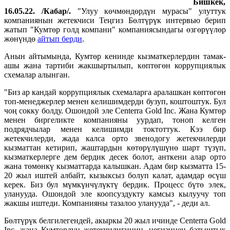
Бишкек,
16.05.22. /Кабар/.
"Улуу көчмөндөрдүн мурасы" улуттук
компаниянын жетекчиси Теңгиз Бөлтүрүк интервью берип
жатып "Кумтөр голд компани" компаниясындагы өзгөрүүлөр
жөнүндө
айтып берди
.
Анын айтымында, Кумтөр кенинде кызматкерлердин тамак-
ашы жана тартиби жакшыртылып, көптөгөн коррупциялык
схемалар алынган.
"Биз ар кандай коррупциялык схемаларга аралашкан көптөгөн
топ-менеджерлер менен келишимдерди бузуп, коштоштук. Бул
чоң сокку болду. Ошондой эле Centerra Gold Inc. Жана Кумтөр
менен биргеликте компанияны уурдап, тоноп келген
подрядчылар менен келишимди токтоттук. Кээ бир
жетекчилерди, жада калса орто звенодогу жетекчилерди
кызматтан кетирип, жаштардын көтөрүлүшүнө шарт түзүп,
кызматкерлерге дем бердик десек болот, анткени алар орто
жана төмөнкү кызматтарда калышкан. Адам бир кызматта 15-
20 жыл иштей албайт, кызыксыз болуп калат, адамдар өсүш
керек. Биз бул мүмкүнчүлүктү бердик. Процесс бүтө элек,
уланууда. Ошондой эле коопсуздукту камсыз кылуучу топ
жакшы иштеди. Компанияны тазалоо уланууда", - деди ал.
Бөлтүрүк белгилегендей, акыркы 20 жыл ичинде Centerra Gold
Inc. жана Кумтөрдүн жетекчилигинин, негизинен батыштык