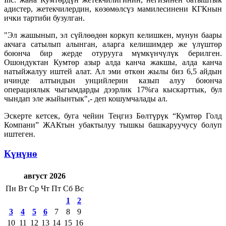
адистер, жетекчилердин, көзөмөлсүз мамилесинени КГКнын
ички тартиби бузулган.
"Эл жашынып, эл сүйлөөдөн коркуп келишкен, мунун баары
акчага сатылып алынган, аларга келишимдер же үлүштөр
боюнча бир жерде отурууга мүмкүнчүлүк берилген.
Ошондуктан Кумтөр азыр алда канча жакшы, алда канча
натыйжалуу иштей алат. Ал эми өткөн жылы биз 6,5 айдын
ичинде алтындын унцийлерин казып алуу боюнча
операциялык чыгымдарды дээрлик 17%га кыскарттык, бул
чындап эле жыйынтык",- деп кошумчалады ал.
Эскерте кетсек, буга чейин Теңгиз Бөлтүрүк “Кумтөр Голд
Компани” ЖАКтын убактылуу тышкы башкаруучусу болуп
иштеген.
Күнүнө
август 2026
Пн
Вт
Ср
Чт
Пт
Сб
Вс
1
2
3
4
5
6
7
8
9
10
11
12
13
14
15
16