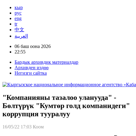
кыр
рус
eng
tr
中文
العربية
06 баш оона 2026
22:55
Бардык архивдик материалдар
Архивден издөө
Негизги сайтка
"Компанияны тазалоо уланууда" -
Бөлтүрүк "Кумтөр голд компанидеги"
коррупция тууралуу
16/05/22 17:03
Коом