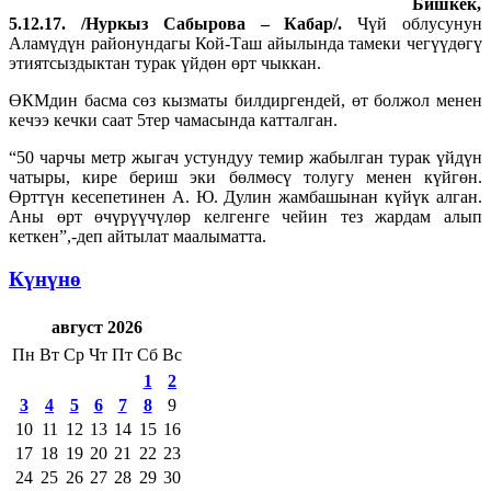
Бишкек,
5.12.17. /Нуркыз Сабырова – Кабар/.
Чүй облусунун
Аламүдүн районундагы Кой-Таш айылында тамеки чегүүдөгү
этиятсыздыктан турак үйдөн өрт чыккан.
ӨКМдин басма сөз кызматы билдиргендей, өт болжол менен
кечээ кечки саат 5тер чамасында катталган.
“50 чарчы метр жыгач устундуу темир жабылган турак үйдүн
чатыры, кире бериш эки бөлмөсү толугу менен күйгөн.
Өрттүн кесепетинен А. Ю. Дулин жамбашынан күйүк алган.
Аны өрт өчүрүүчүлөр келгенге чейин тез жардам алып
кеткен”,-деп айтылат маалыматта.
Күнүнө
август 2026
Пн
Вт
Ср
Чт
Пт
Сб
Вс
1
2
3
4
5
6
7
8
9
10
11
12
13
14
15
16
17
18
19
20
21
22
23
24
25
26
27
28
29
30