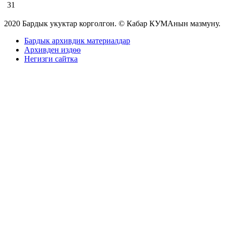
31
2020 Бардык укуктар корголгон. © Кабар КУМАнын мазмуну.
Бардык архивдик материалдар
Архивден издөө
Негизги сайтка