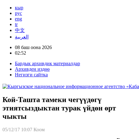
кыр
рус
eng
tr
中文
العربية
08 баш оона 2026
02:52
Бардык архивдик материалдар
Архивден издөө
Негизги сайтка
Кой-Ташта тамеки чегүүдөгү
этиятсыздыктан турак үйдөн өрт
чыкты
05/12/17 10:07
Коом