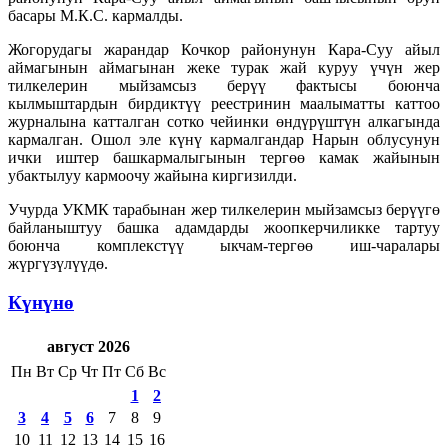
басары М.К.С. кармалды.
Жогорудагы жарандар Кочкор районунун Кара-Суу айыл
аймагынын аймагынан жеке турак жай куруу үчүн жер
тилкелерин мыйзамсыз берүү фактысы боюнча
кылмыштардын бирдиктүү реестринин маалыматты каттоо
журналына катталган сотко чейинки өндүрүштүн алкагында
кармалган. Ошол эле күнү кармалгандар Нарын облусунун
ички иштер башкармалыгынын тергөө камак жайынын
убактылуу кармоочу жайына киргизилди.
Учурда УКМК тарабынан жер тилкелерин мыйзамсыз берүүгө
байланыштуу башка адамдарды жоопкерчиликке тартуу
боюнча комплекстүү ыкчам-тергөө иш-чаралары
жүргүзүлүүдө.
Күнүнө
август 2026
Пн
Вт
Ср
Чт
Пт
Сб
Вс
1
2
3
4
5
6
7
8
9
10
11
12
13
14
15
16