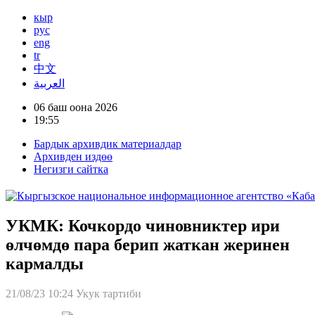
кыр
рус
eng
tr
中文
العربية
06 баш оона 2026
19:55
Бардык архивдик материалдар
Архивден издөө
Негизги сайтка
УКМК: Кочкордо чиновниктер ири
өлчөмдө пара берип жаткан жеринен
кармалды
21/08/23 10:24
Укук тартиби