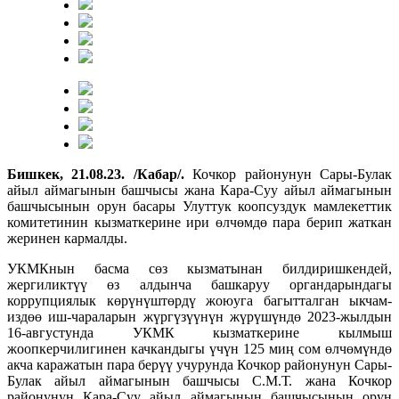
Бишкек, 21.08.23. /Кабар/.
Кочкор районунун Сары-Булак
айыл аймагынын башчысы жана Кара-Суу айыл аймагынын
башчысынын орун басары Улуттук коопсуздук мамлекеттик
комитетинин кызматкерине ири өлчөмдө пара берип жаткан
жеринен кармалды.
УКМКнын басма сөз кызматынан билдиришкендей,
жергиликтүү өз алдынча башкаруу органдарындагы
коррупциялык көрүнүштөрдү жоюуга багытталган ыкчам-
издөө иш-чараларын жүргүзүүнүн жүрүшүндө 2023-жылдын
16-августунда УКМК кызматкерине кылмыш
жоопкерчилигинен качкандыгы үчүн 125 миң сом өлчөмүндө
акча каражатын пара берүү учурунда Кочкор районунун Сары-
Булак айыл аймагынын башчысы С.М.Т. жана Кочкор
районунун Кара-Суу айыл аймагынын башчысынын орун