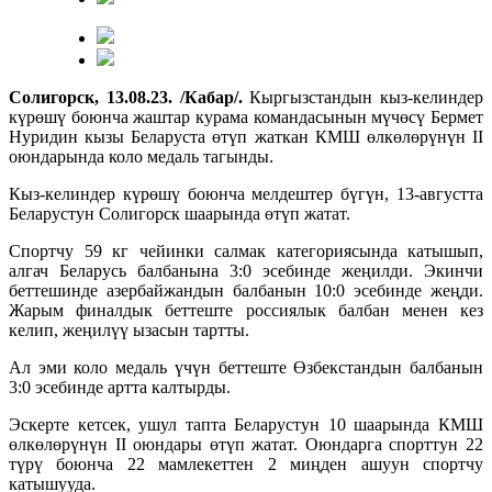
Солигорск, 13.08.23. /Кабар/.
Кыргызстандын кыз-келиндер
күрөшү боюнча жаштар курама командасынын мүчөсү Бермет
Нуридин кызы Беларуста өтүп жаткан КМШ өлкөлөрүнүн II
оюндарында коло медаль тагынды.
Кыз-келиндер күрөшү боюнча мелдештер бүгүн, 13-августта
Беларустун Солигорск шаарында өтүп жатат.
Спортчу 59 кг чейинки салмак категориясында катышып,
алгач Беларусь балбанына 3:0 эсебинде жеңилди. Экинчи
беттешинде азербайжандын балбанын 10:0 эсебинде жеңди.
Жарым финалдык беттеште россиялык балбан менен кез
келип, жеңилүү ызасын тартты.
Ал эми коло медаль үчүн беттеште Өзбекстандын балбанын
3:0 эсебинде артта калтырды.
Эскерте кетсек, ушул тапта Беларустун 10 шаарында КМШ
өлкөлөрүнүн II оюндары өтүп жатат. Оюндарга спорттун 22
түрү боюнча 22 мамлекеттен 2 миңден ашуун спортчу
катышууда.