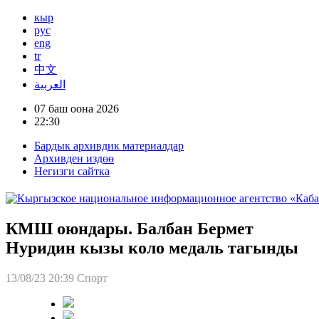
кыр
рус
eng
tr
中文
العربية
07 баш оона 2026
22:30
Бардык архивдик материалдар
Архивден издөө
Негизги сайтка
КМШ оюндары. Балбан Бермет
Нуридин кызы коло медаль тагынды
13/08/23 20:39
Спорт