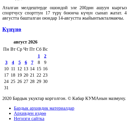
Аталган мелдештерде ошондой эле 200дөн ашуун кыргыз
спортчусу спорттун 17 түрү боюнча күчүн сынап жатат. 4
августта башталган оюндар 14-августта жыйынтыкталмакчы.
Күнүнө
август 2026
Пн
Вт
Ср
Чт
Пт
Сб
Вс
1
2
3
4
5
6
7
8
9
10
11
12
13
14
15
16
17
18
19
20
21
22
23
24
25
26
27
28
29
30
31
2020 Бардык укуктар корголгон. © Кабар КУМАнын мазмуну.
Бардык архивдик материалдар
Архивден издөө
Негизги сайтка