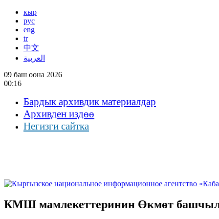
кыр
рус
eng
tr
中文
العربية
09 баш оона 2026
00:16
Бардык архивдик материалдар
Архивден издөө
Негизги сайтка
КМШ мамлекеттеринин Өкмөт башчыла