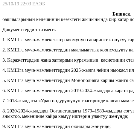
25/10/19 22:03
ЕАЭБ
Бишкек, 2
башчыларынын кеңешинин кезектеги жыйынында бир катар док
Документтердин тизмеси:
1. КМШга мүчө-мамлекекттер коомунун санариптик өнүгүү та
2. КМШга мүчө-мамлекеттердин маалыматтык коопсуздукту ка
3. Каражаттардын жана заттардын курамынын, касиетинин ста
4. КМШга мүчө-мамлекеттердин 2025-жылга чейин ньюкасл илд
5. КМШга мүчө-мамлекеттердин Монополияга каршы жөнгө са
6. КМШга мүчө-мамлекеттердин 2019-2024-жылдарга карата ра
7. 2018-жылдагы «Уран өндүрүшүнүн таасиринде калган мамл
8. 2020-2024-жылдары Ооганстандагы 1979–1989-жыдары согуш
аныктоо, мекенинде кайра көмүү иштерин улантуу жөнүндө;
9. КМШга мүчө-мамлекеттердин оюндары жөнүндө;