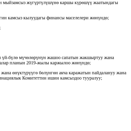
дун мыйзамсыз жүгүртүлүшүнө каршы күрөшүү жаатындагы
ин камсыз кылуудагы финансы маселелери жөнүндө;
;
н үй-бүлө мүчөлөрүнүн жашоо сапатын жакшыртуу жана
ралар планын 2019-жылы каржылоо жөнүндө;
 жана өнүктүрүүгө бөлүнгөн акча каражатын пайдалануу жана
инациялык Комитеттин ишин камсыздоо тууралуу;