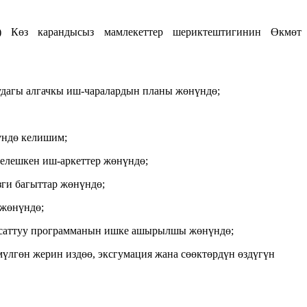
 Көз карандысыз мамлекеттер шериктештигинин Өкмөт
дагы алгачкы иш-чаралардын планы жөнүндө;
үндө келишим;
гелешкен иш-аркеттер жөнүндө;
ги багыттар жөнүндө;
 жөнүндө;
аксаттуу программанын ишке ашырылшы жөнүндө;
үлгөн жерин издөө, эксгумация жана сөөктөрдүн өздүгүн