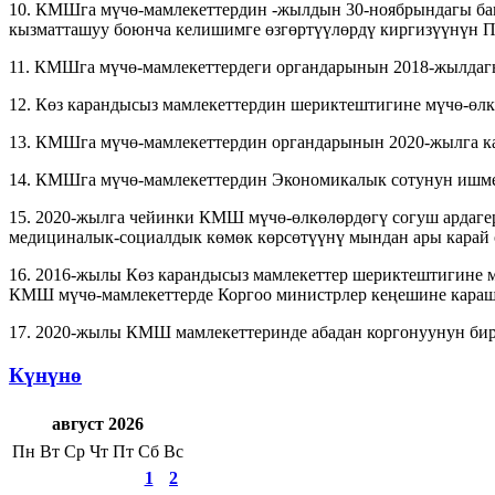
10. КМШга мүчө-мамлекеттердин -жылдын 30-ноябрындагы ба
кызматташуу боюнча келишимге өзгөртүүлөрдү киргизүүнүн П
11. КМШга мүчө-мамлекеттердеги органдарынын 2018-жылдаг
12. Көз карандысыз мамлекеттердин шериктештигине мүчө-өл
13. КМШга мүчө-мамлекеттердин органдарынын 2020-жылга к
14. КМШга мүчө-мамлекеттердин Экономикалык сотунун ишм
15. 2020-жылга чейинки КМШ мүчө-өлкөлөрдөгү согуш ардаге
медициналык-социалдык көмөк көрсөтүүнү мындан ары карай
16. 2016-жылы Көз карандысыз мамлекеттер шериктештигине м
КМШ мүчө-мамлекеттерде Коргоо министрлер кеңешине карашт
17. 2020-жылы КМШ мамлекеттеринде абадан коргонуунун бири
Күнүнө
август 2026
Пн
Вт
Ср
Чт
Пт
Сб
Вс
1
2