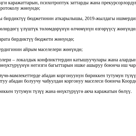
ңги каражаттарын, психотроптук заттарды жана прекурсорлор
ротоколу жөнүндө;
ы бирдиктүү бюджетинин аткарылышы, 2019-жылдагы ишмердиг
көлөрдөгү үлүштүк төлөмдөрүнүн өлчөмүнүн өзгөрүүсү жөнүндө
арата бирдиктүү бюджети жөнүндө;
ердигинин айрым маселелери жөнүндө;
рлери – локалдык конфликттердин катышуучулары жана аларды
 өнүктүрүүнүн негизги багыттарын ишке ашыруу боюнча иш ча
үчө-мамлекеттерде абадан коргонуунун бириккен тутумун түзүү
уу абадан болуучу чабуулдан коргонуу маселеси боюнча Коорд
ккен тутумун түзүү жана өнүктүрүүгө акча каражатын бөлүү.