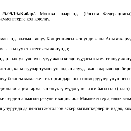
5.09.19./Кабар/.
Москва шаарында (Россия Федерациясы)
ументтерге кол коюлду.
рмагында кызматташуу Концепциясы жөнүндө жана Аны аткаруу
мсыз кылуу стратегиясы жөнүндө;
ндарттык үлгүлөрүн түзүү жана колдонуудагы кызматташуу жөн
етин, канаттуулар тумоосун алдын алууда жана дарылоодо бир
луу боюнча мамлекеттик органдарынын ишмердүүлүгүнүн негиз
дионавигация тармагын өнүктүрүүдөгү негизги багыттар (план)
екеттердин аймагын рекультивациялоо» Мамлекеттер аралык м
 учурунда дайынсыз жоголгон аскер кызматкерлерин издөө, көм