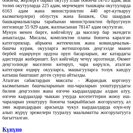
боюнча, жерлерге барып окутуу план боюнча 14705 адам, акы
төлөп окутууларда 225 адам, мерчемден тышкары окутууларда
6163 адам жана министрликтин 440 өрт-куткаруу
кызматкерлери) облустук жана Бишкек, Ош шаардык
башкармалыктары тарабынан министрликтин буйругунун
негизинде 55 929 адам, жалпысынан 78147 адам окутулган.
Мунун менен бирге, көйгөйлүү да маселер бар экендеги
аныкталды. Мисалы, комплектөө планы боюнча каралган
категориялар, айрыкча жетекчилик жана командачылык-
башчы курам, окууларга жетишээрлик деңгээлде маани
бербей өздөрүнүн ордуна орун басарларын, же катардагы
адистерди жиберишет. Бул көйгөйдү чечүү ирээтинде, Өкмөт
деңгээлинде маселени көтөрүп, чара көрүлсө, аталган
категория өздөрү окууларга, машыгууларга толук кандуу
катыша башташат деген сунуш айтылды.
Аталган сабактардын максаты - Жарандык коргонуу
кызматынын башчыларынын иш-чараларын уюштуруудагы
билим деңгээлин жана өзгөчө кырдаалдарды алдын алуу,
өзгөчө кырдаалдар чыккан учурда кесепеттерин жоюу иш-
чараларын уюштуруу боюнча тажрыйбасын жогорулатуу, ал
эми жарандардын арасында чукул кырдаалдарда өзүн-өзү
алып жүрүү эрежелери тууралуу маалыматты жогорулатууга
багытталган.
Күнүнө