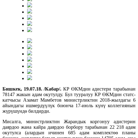
Бишкек, 19.07.18. /Кабар/.
КР ӨКМдин адистери тарабынан
78147 жакын адам окутулду. Бул тууралуу КР ӨКМдин статс-
катчысы Азамат Мамбетов министрликтин 2018-жылдагы 6
айындагы ишмердүүлүк боюнча 17-июль күнү коллегиянын
жүрүшүндө билдирди.
Мисалга, министрликтин Жарандык коргонуу адистерин
даярдоо жана кайра даярдоо борбору тарабынан 22 218 адам
окутулса (алардын ичинен 685 адам комплектөө планы