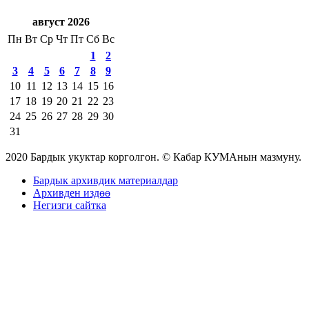
август 2026
Пн
Вт
Ср
Чт
Пт
Сб
Вс
1
2
3
4
5
6
7
8
9
10
11
12
13
14
15
16
17
18
19
20
21
22
23
24
25
26
27
28
29
30
31
2020 Бардык укуктар корголгон. © Кабар КУМАнын мазмуну.
Бардык архивдик материалдар
Архивден издөө
Негизги сайтка