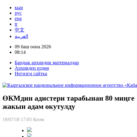
кыр
рус
eng
tr
中文
العربية
09 баш оона 2026
08:14
Бардык архивдик материалдар
Архивден издөө
Негизги сайтка
ӨКМдин адистери тарабынан 80 миңге
жакын адам окутулду
19/07/18 17:05
Коом