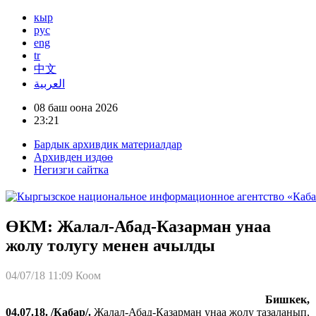
кыр
рус
eng
tr
中文
العربية
08 баш оона 2026
23:21
Бардык архивдик материалдар
Архивден издөө
Негизги сайтка
ӨКМ: Жалал-Абад-Казарман унаа
жолу толугу менен ачылды
04/07/18 11:09
Коом
Бишкек,
04.07.18. /Кабар/.
Жалал-Абад-Казарман унаа жолу тазаланып,