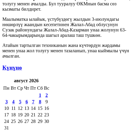
толугу менен ачылды. Бул тууралуу ӨКМнын басма сөз
кызматы билдирет.
Маалыматка ылайык, үстүбүздөгү жылдын 3-июлундагы
нөшөрлүү жаандын кесепетинен Жалал-Абад облусунун
Сузак районундагы Жалал-Абад-Казарман унаа жолунун 63-
64-чакырымдарында шагыл аралаш таш түшкөн.
Атайын тартылган техниканын жана күчтөрдүн жардамы
менен унаа жол толугу менен тазаланып, унаа кыймылы үчүн
ачылган.
Күнүнө
август 2026
Пн
Вт
Ср
Чт
Пт
Сб
Вс
1
2
3
4
5
6
7
8
9
10
11
12
13
14
15
16
17
18
19
20
21
22
23
24
25
26
27
28
29
30
31