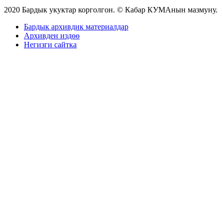
2020 Бардык укуктар корголгон. © Кабар КУМАнын мазмуну.
Бардык архивдик материалдар
Архивден издөө
Негизги сайтка