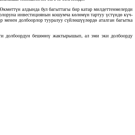
кмөттүн алдында бул багыттагы бир катар милдеттенмелерди
рлоруна инвестициянын кошумча көлөмүн тартуу үстүндө күч-
р менен долбоорлор тууралуу сүйлөшүүлөрдө аталган багытка
ти долбоордун бешөөнү жактырышып, ал эми эки долбоорду