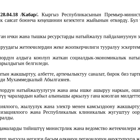
28.04.18 /Кабар/.
Кыргыз Республикасынын Премьер-минист
 саясат боюнча кеңешинин кезектеги жыйынын өткөрдү. Бул
ган ички жана тышкы ресурстарды натыйжалуу пайдалануунун 
руудагы жетекчилердин жеке жоопкерчилиги тууралуу эскертем
лордун алдыга коюлуп жаткан социалдык-экономикалык нат
арылдыгын белгиледи.
тын жакшыртуу, албетте, арткчылыктуу саналат, бирок биз тар
деди Мухаммедкалый Абылгазиев.
лордун натыйжалуулугун жана аны ишке ашыруу наркын, ошо
стүү чаралардын кабыл алынышы аркылуу гана коюлган милдетт
ялоого, жылуулук жана электр менен камсыздоону жакшыртуу
низациялоого жана Республикалык клиникалык жугуштуу оо
аралды.
ндамаларды тийиштүү министрлик жана ведомство жетекчилери 
еп чыгууда негизги басым өлкөнүн региондорун өнүктүрүүгө 