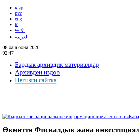
кыр
рус
eng
tr
中文
العربية
08 баш оона 2026
02:47
Бардык архивдик материалдар
Архивден издөө
Негизги сайтка
Өкмөттө Фискалдык жана инвестициял