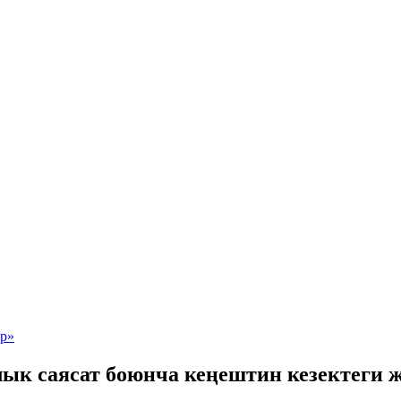
ык саясат боюнча кеңештин кезектеги 