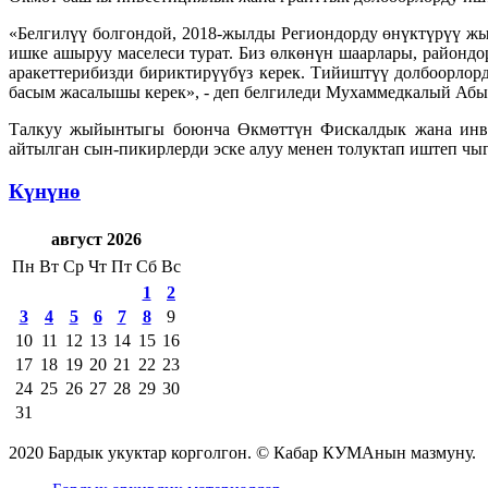
«Белгилүү болгондой, 2018-жылды Региондорду өнүктүрүү ж
ишке ашыруу маселеси турат. Биз өлкөнүн шаарлары, районд
аракеттерибизди бириктирүүбүз керек. Тийиштүү долбоорлор
басым жасалышы керек», - деп белгиледи Мухаммедкалый Абы
Талкуу жыйынтыгы боюнча Өкмөттүн Фискалдык жана инвес
айтылган сын-пикирлерди эске алуу менен толуктап иштеп чыг
Күнүнө
август 2026
Пн
Вт
Ср
Чт
Пт
Сб
Вс
1
2
3
4
5
6
7
8
9
10
11
12
13
14
15
16
17
18
19
20
21
22
23
24
25
26
27
28
29
30
31
2020 Бардык укуктар корголгон. © Кабар КУМАнын мазмуну.