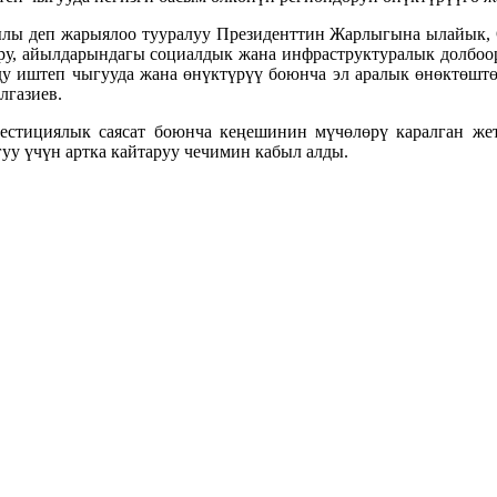
ылы деп жарыялоо тууралуу Президенттин Жарлыгына ылайык, Ө
ору, айылдарындагы социалдык жана инфраструктуралык долбоо
ду иштеп чыгууда жана өнүктүрүү боюнча эл аралык өнөктөштө
лгазиев.
тициялык саясат боюнча кеңешинин мүчөлөрү каралган же
уу үчүн артка кайтаруу чечимин кабыл алды.