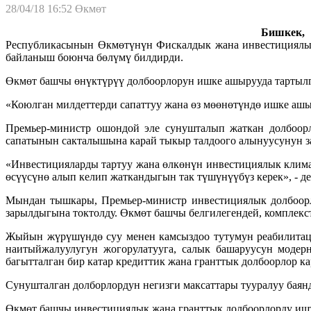
28/04/18 16:52
Өкмөт
Бишкек, 
Республикасынын Өкмөтүнүн Фискалдык жана инвестициялык
байланыш боюнча бөлүмү билдирди.
Өкмөт башчы өнүктүрүү долбоорлорун ишке ашырууда тартыл
«Коюлган милдеттерди сапаттуу жана өз мөөнөтүндө ишке ашы
Премьер-министр ошондой эле сунушталып жаткан долбоор
сапатынын сакталышына карай тыкыр талдоого алынуусунун з
«Инвестицияларды тартуу жана өлкөнүн инвестициялык клима
өсүүсүнө алып келип жаткандыгын так түшүнүүбүз керек», - 
Мындан тышкары, Премьер-министр инвестициялык долбоор
зарылдыгына токтолду. Өкмөт башчы белгилегендей, комплек
Жыйын жүрүшүндө суу менен камсыздоо тутумун реабилитаци
наитыйжалуулугун жогорулатууга, салык башаруусун модер
багытталган бир катар кредиттик жана гранттык долбоорлор к
Сунушталган долборлордун негизги максаттары тууралуу бая
Өкмөт башчы инвестициялык жана гранттык долбоорлорду ишт