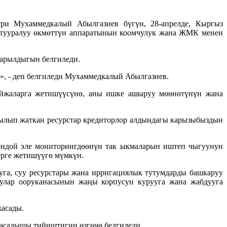
ри Мухаммедкалый Абылгазиев бүгүн, 28-апрелде, Кыргыз
 тууралуу өкмөттүн аппаратынын коомчулук жана ЖМК менен
зарылдыгын белгиледи.
», - деп белгиледи Мухаммедкалый Абылгазиев.
ыйжаларга жетишүүсүнө, аны ишке ашыруу мөөнөтүнүн жана
тылып жаткан ресурстар кредиторлор алдындагы карызыбыздын
ндой эле мониторингдөөнүн так ыкмаларын иштеп чыгуунун
ерге жетишүүгө мүмкүн.
га, суу ресурстары жана ирригациялык тутумдарды башкаруу
рулар ооруканасынын жаңы корпусун курууга жана жабдууга
жасады.
жасалышы тийиштигин өзгөчө белгиледи.