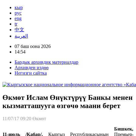
кыр
рус
eng
tr
中文
العربية
07 баш оона 2026
14:54
Бардык архивдик материалдар
Архивден издөө
Негизги сайтка
Өкмөт Ислам Өнүктүрүү Банкы менен
кызматташууга өзгөчө маани берет
11/07/17 09:20
Өкмөт
Бишкек,
11-июль /Кабар/.
Кыргыз Республикасынын Премьер-