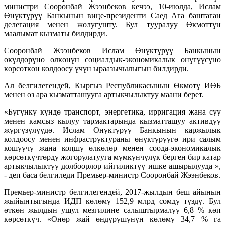
министри Сооронбай Жээнбеков кечээ, 10-июлда, Ислам
Өнүктүрүү Банкынын вице-президенти Саед Ага баштаган
делегация менен жолугушту. Бул тууралуу Өкмөттүн
маалымат кызматы билдирди.
Сооронбай Жээнбеков Ислам Өнүктүрүү Банкынын
өкүлдөрүнө өлкөнүн социалдык-экономикалык өнүгүүсүнө
көрсөткөн колдоосу үчүн ыраазычылыгын билдирди.
Ал белгилегендей, Кыргыз Республикасынын Өкмөтү ИӨБ
менен өз ара кызматташууга артыкчылыктуу маани берет.
«Бүгүнкү күндө транспорт, энергетика, ирригация жана суу
менен камсыз кылуу тармактарында кызматташуу активдүү
жүргүзүлүүдө. Ислам Өнүктүрүү Банкынын каржылык
колдоосу менен инфраструктураны өнүктүрүүгө ири салым
кошуучу жана коңшу өлкөлөр менен соода-экономикалык
көрсөткүчтөрдү жогорулатууга мүмкүнчүлүк берген бир катар
артыкчылыктуу долбоорлор ийгиликтүү ишке ашырылууда »,
- деп баса белгиледи Премьер-министр Сооронбай Жээнбеков.
Премьер-министр белгилегендей, 2017-жылдын беш айынын
жыйынтыгында ИДП көлөмү 152,9 млрд сомду түздү. Бул
өткөн жылдын ушул мезгилине салыштырмалуу 6,8 % көп
көрсөткүч. «Өнөр жай өндүрүшүнүн көлөмү 34,7 % га