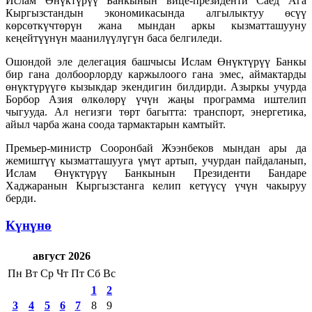
Ислам Өнүктүрүү Банкынын вице-президенти Саед Ага
Кыргызстандын экономикасында алгылыктуу өсүү
көрсөткүчтөрүн жана мындан аркы кызматташууну
кеңейтүүнүн маанилүүлүгүн баса белгиледи.
Ошондой эле делегация башчысы Ислам Өнүктүрүү Банкы
бир гана долбоорлорду каржылоого гана эмес, аймактарды
өнүктүрүүгө кызыкдар экендигин билдирди. Азыркы учурда
Борбор Азия өлкөлөрү үчүн жаңы программа иштелип
чыгууда. Ал негизги төрт багытта: транспорт, энергетика,
айыл чарба жана соода тармактарын камтыйт.
Премьер-министр Сооронбай Жээнбеков мындан ары да
жемиштүү кызматташууга үмүт артып, учурдан пайдаланып,
Ислам Өнүктүрүү Банкынын Президенти Бандаре
Хаджаранын Кыргызстанга келип кетүүсү үчүн чакыруу
берди.
Күнүнө
август 2026
Пн
Вт
Ср
Чт
Пт
Сб
Вс
1
2
3
4
5
6
7
8
9