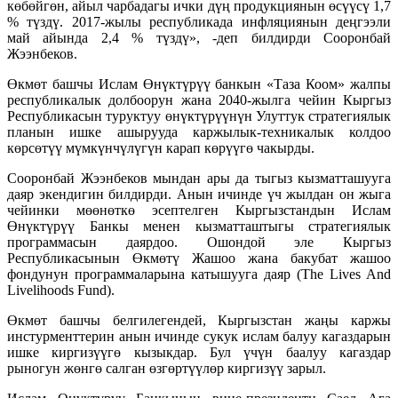
көбөйгөн, айыл чарбадагы ички дүң продукциянын өсүүсү 1,7
% түздү. 2017-жылы республикада инфляциянын деңгээли
май айында 2,4 % түздү», -деп билдирди Сооронбай
Жээнбеков.
Өкмөт башчы Ислам Өнүктүрүү банкын «Таза Коом» жалпы
республикалык долбоорун жана 2040-жылга чейин Кыргыз
Республикасын туруктуу өнүктүрүүнүн Улуттук стратегиялык
планын ишке ашырууда каржылык-техникалык колдоо
көрсөтүү мүмкүнчүлүгүн карап көрүүгө чакырды.
Сооронбай Жээнбеков мындан ары да тыгыз кызматташууга
даяр экендигин билдирди. Анын ичинде үч жылдан он жыга
чейинки мөөнөткө эсептелген Кыргызстандын Ислам
Өнүктүрүү Банкы менен кызматташтыгы стратегиялык
программасын даярдоо. Ошондой эле Кыргыз
Республикасынын Өкмөтү Жашоо жана бакубат жашоо
фондунун программаларына катышууга даяр (The Lives And
Livelihoods Fund).
Өкмөт башчы белгилегендей, Кыргызстан жаңы каржы
инстурменттерин анын ичинде сукук ислам балуу кагаздарын
ишке киргизүүгө кызыкдар. Бул үчүн баалуу кагаздар
рыногун жөнгө салган өзгөртүүлөр киргизүү зарыл.