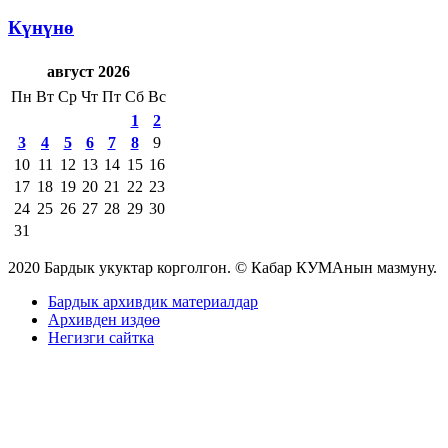
Күнүнө
август 2026
Пн
Вт
Ср
Чт
Пт
Сб
Вс
1
2
3
4
5
6
7
8
9
10
11
12
13
14
15
16
17
18
19
20
21
22
23
24
25
26
27
28
29
30
31
2020 Бардык укуктар корголгон. © Кабар КУМАнын мазмуну.
Бардык архивдик материалдар
Архивден издөө
Негизги сайтка