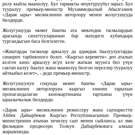
ролу кыйла маанилүү. Бул тармакты өнүктүрүүбүз зарыл. Бул
тууралуу премьер-министр Мухаммедкалый Абылгазиев
«Дарак ыры» мюзиклинин авторлору менен жолугушууда
билдирди.
Жолугушууда өкмөт башчы ата мекендик тасмалардын
арасында сапаттууларынын бар экендиги кубандыра
тургандыгын баса белгилеген.
«Жаштарды тасмалар аркылуу да адамдык баалуулуктарды
сиңирип тарбиялоого болот. «Кыргыз керемети» деп аталып
келген кино аркылуу өсүп келе жаткан муунга биз үчүн
сактап калуу баалуу жана маанилүү болгон нерселер тууралуу
айткыбыз келет», - деди премьер-министр.
Жолугушуунун соңунда өкмөт башчы «Дарак ыры»
мюзиклинин авторлоруна кыргыз элинин тарыхын
пропагандалаган кинокартинаны тартканы үчүн
ыраазычылык билдирди.
«Дарак ыры» мюзиклинин режиссеру жана сценаристти
Айбек Дайырбеков Кыргыз Республикасынын Премьер-
министринин атынан энчилүү саат менен сыйланса, ал эми
фильмдин продюсери Толкун Дайырбековага алкыш
жарыяланды.