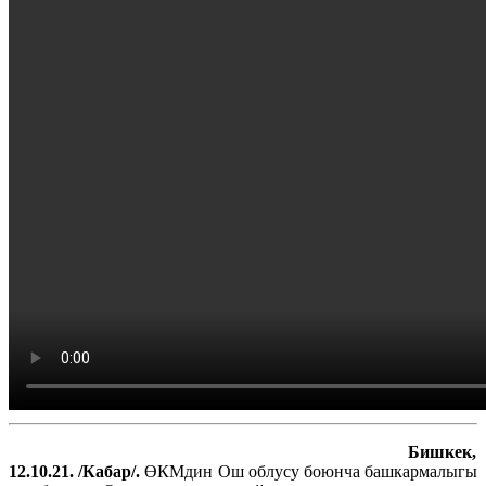
Бишкек,
12.10.21. /Кабар/.
ӨКМдин Ош облусу боюнча башкармалыгы