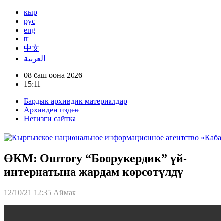
кыр
рус
eng
tr
中文
العربية
08 баш оона 2026
15:11
Бардык архивдик материалдар
Архивден издөө
Негизги сайтка
ӨКМ: Оштогу “Боорукердик” үй-
интернатына жардам көрсөтүлдү
12/10/21 12:35
Аймак