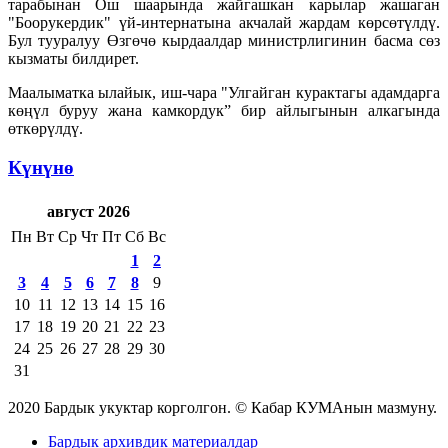
тарабынан Ош шаарында жайгашкан карылар жашаган
"Боорукердик" үй-интернатына акчалай жардам көрсөтүлдү.
Бул тууралуу Өзгөчө кырдаалдар министрлигинин басма сөз
кызматы билдирет.
Маалыматка ылайык, иш-чара "Улгайган курактагы адамдарга
көңүл буруу жана камкордук” бир айлыгынын алкагында
өткөрүлдү.
Күнүнө
август 2026
Пн
Вт
Ср
Чт
Пт
Сб
Вс
1
2
3
4
5
6
7
8
9
10
11
12
13
14
15
16
17
18
19
20
21
22
23
24
25
26
27
28
29
30
31
2020 Бардык укуктар корголгон. © Кабар КУМАнын мазмуну.
Бардык архивдик материалдар