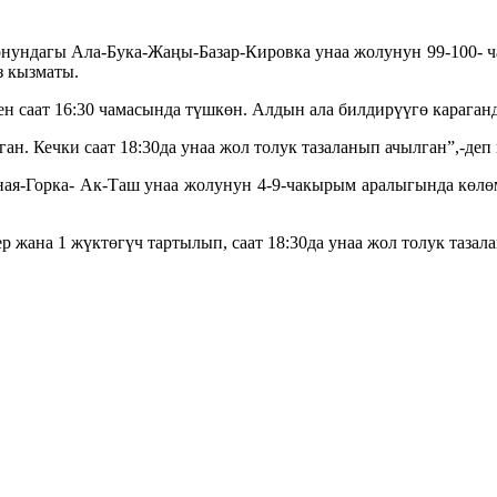
нундагы Ала-Бука-Жаңы-Базар-Кировка унаа жолунун 99-100- 
з кызматы.
н саат 16:30 чамасында түшкөн. Алдын ала билдирүүгө караганд
лган. Кечки саат 18:30да унаа жол толук тазаланып ачылган”,-д
сная-Горка- Ак-Таш унаа жолунун 4-9-чакырым аралыгында көлө
 жана 1 жүктөгүч тартылып, саат 18:30да унаа жол толук тазал