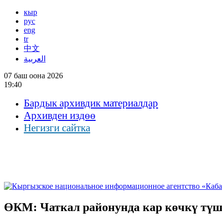
кыр
рус
eng
tr
中文
العربية
07 баш оона 2026
19:40
Бардык архивдик материалдар
Архивден издөө
Негизги сайтка
ӨКМ: Чаткал районунда кар көчкү түш