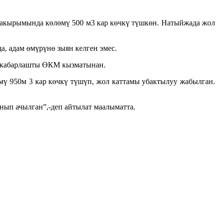
чакырымында көлөмү 500 м3 кар көчкү түшкөн. Натыйжада жол
а, адам өмүрүнө зыян келген эмес.
еп кабарлашты ӨКМ кызматынан.
мү 950м 3 кар көчкү түшүп, жол каттамы убактылуу жабылган.
анып ачылган”,-деп айтылат маалыматта.