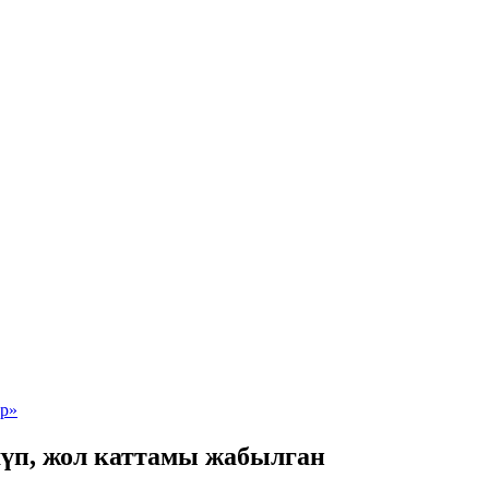
үп, жол каттамы жабылган