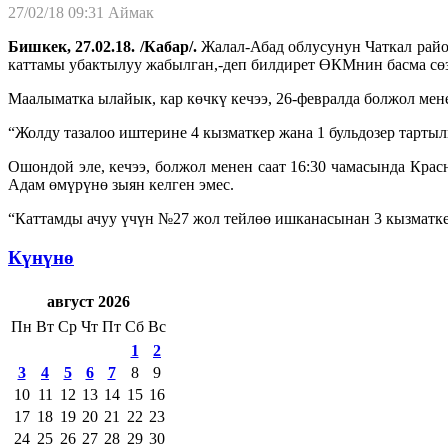
27/02/18 09:31
Аймак
Бишкек, 27.02.18. /Кабар/.
Жалал-Абад облусунун Чаткал райо
каттамы убактылуу жабылган,-деп билдирет ӨКМнин басма сө
Маалыматка ылайык, кар көчкү кечээ, 26-февралда болжол мене
“Жолду тазалоо иштерине 4 кызматкер жана 1 бульдозер тарты
Ошондой эле, кечээ, болжол менен саат 16:30 чамасында Кра
Адам өмүрүнө зыян келген эмес.
“Каттамды ачуу үчүн №27 жол тейлөө ишканасынан 3 кызматкер
Күнүнө
август 2026
Пн
Вт
Ср
Чт
Пт
Сб
Вс
1
2
3
4
5
6
7
8
9
10
11
12
13
14
15
16
17
18
19
20
21
22
23
24
25
26
27
28
29
30