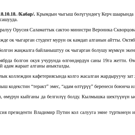
8.10.18. /Кабар/.
Крымдын чыгыш бөлүгүндөгү Керч шаарында б
сашууда.
ралуу Орусия Саламаттык сактоо министри Вероника Скворцова
е ок чыгарган студент мурун ок камдап алганын айтты. Октябр
болгон жаңжалга байланыштуу ок чыгарган болушу мүмкүн экен
оябрда болгон окуя учурунда өлгөндөрдүн саны 19га жетти. Ө
й адам жараат алганы аныкталды.
лык коллеждин кафетериясында колго жасалган жардыруучу зат
 кодекстин “теракт” эмес, “адам өлтүрүү” беренеси боюнча ил
ып, өмүрүн кыйганы да белгилүү болду. Кылмышка шектүүнүн 
сия президенти Владимир Путин кол салууга эмне түрткөнүн 