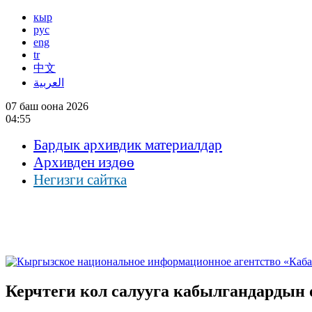
кыр
рус
eng
tr
中文
العربية
07 баш оона 2026
04:55
Бардык архивдик материалдар
Архивден издөө
Негизги сайтка
Керчтеги кол салууга кабылгандардын