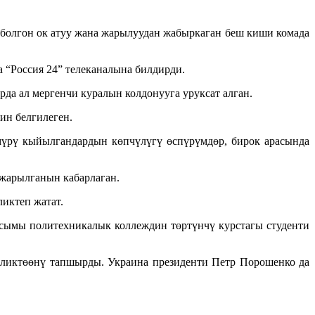
олгон ок атуу жана жарылуудан жабыркаган беш киши комада
 “Россия 24” телеканалына билдирди.
да ал мергенчи куралын колдонууга уруксат алган.
ин белгилеген.
мүрү кыйылгандардын көпчүлүгү өспүрүмдөр, бирок арасында
 жарылганын кабарлаган.
иктеп жатат.
ысымы политехникалык коллеждин төртүнчү курстагы студенти
иликтөөнү тапшырды. Украина президенти Петр Порошенко да