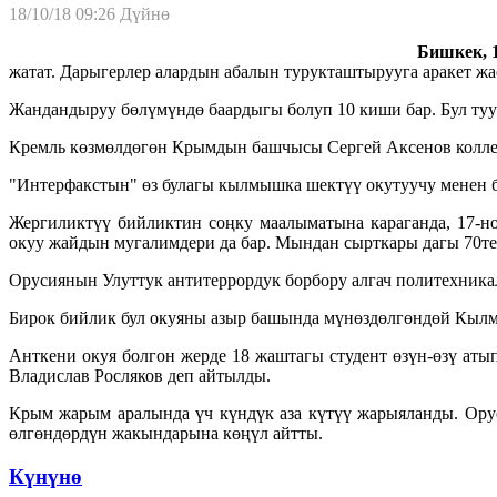
18/10/18 09:26
Дүйнө
Бишкек, 1
жатат. Дарыгерлер алардын абалын турукташтырууга аракет жа
Жандандыруу бөлүмүндө баардыгы болуп 10 киши бар. Бул туу
Кремль көзмөлдөгөн Крымдын башчысы Сергей Аксенов коллежд
"Интерфакстын" өз булагы кылмышка шектүү окутуучу менен 
Жергиликтүү бийликтин соңку маалыматына караганда, 17-н
окуу жайдын мугалимдери да бар. Мындан сырткары дагы 70те
Орусиянын Улуттук антитеррордук борбору алгач политехника
Бирок бийлик бул окуяны азыр башында мүнөздөлгөндөй Кылмыш
Анткени окуя болгон жерде 18 жаштагы студент өзүн-өзү ат
Владислав Росляков деп айтылды.
Крым жарым аралында үч күндүк аза күтүү жарыяланды. Ору
өлгөндөрдүн жакындарына көңүл айтты.
Күнүнө